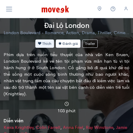
Đại Lộ London
London Boulevard - Romance, Action, Drama, Thriller, Crime, Foreign
Thích
Đánh giá
Trailer
Phim dựa trên cuốn tiểu thuyết của nhà văn Ken Bruen,
London Boulevard kể về tên tội phạm vừa mãn hạn tù vì tội
hành hung ở ở South London. Cố gắng bỏ đi quá khứ để có
thể sống một cuộc sống bình thường như bao người khác,
nhân vật trung tâm của câu chuyện bắt đầu đi kiếm việc làm và
sau đó trở thành một tên sai vặt bên cạnh cô diễn viên trẻ tuổi
(Knightley).
103 phút
Diễn viên
Keira Knightley
,
Colin Farrell
,
Anna Friel
,
Ray Winstone
,
Jamie