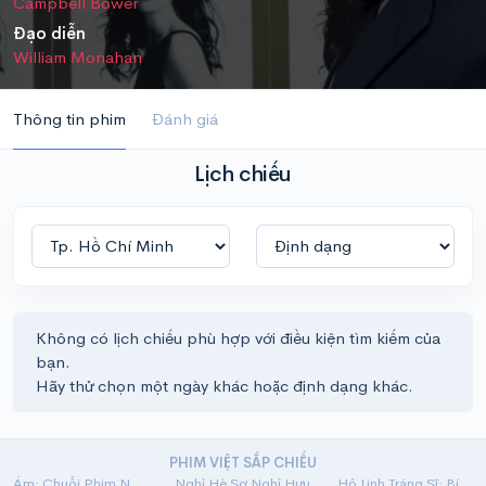
Campbell Bower
Đạo diễn
William Monahan
Thông tin phim
Đánh giá
Lịch chiếu
Không có lịch chiếu phù hợp với điều kiện tìm kiếm của
bạn.
Hãy thử chọn một ngày khác hoặc định dạng khác.
PHIM VIỆT SẮP CHIẾU
Ám: Chuỗi Phim Ngắn Linh Dị
Nghỉ Hè Sợ Nghỉ Hưu
Hộ Linh Tráng Sĩ: Bí Ẩn Mộ Vua Đinh