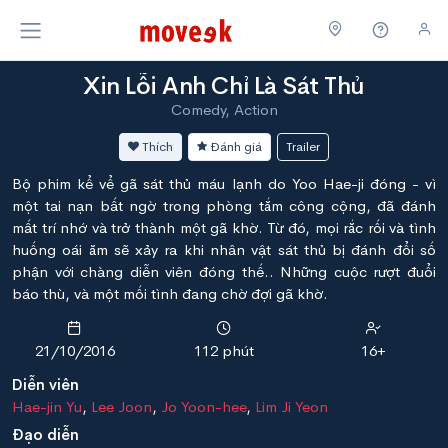
Xin Lỗi Anh Chỉ Là Sát Thủ
Comedy, Action
Thích
Đánh giá
Trailer
Bộ phim kể vể gã sát thủ máu lạnh do Yoo Hae-ji đóng - vì
một tai nạn bất ngờ trong phòng tắm công cộng, đã đánh
mất trí nhớ và trở thành một gã khờ. Từ đó, mọi rắc rối và tình
huống oái ăm sẽ xảy ra khi nhân vật sát thủ bị đánh đổi số
phận với chàng diễn viên đóng thế.. Những cuộc rượt đuổi
báo thù, và một mối tình đang chờ đợi gã khờ.
21/10/2016
112 phút
16+
Diễn viên
Hae-jin Yu
,
Lee Joon
,
Jo Yoon-hee
,
Lim Ji Yeon
Đạo diễn