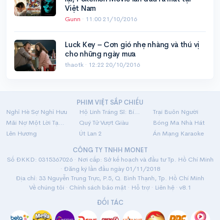
Việt Nam
Gunn
·
11:00 21/10/2016
Luck Key – Cơn gió nhẹ nhàng và thú vị
cho những ngày mưa
thaotk ·
12:22 20/10/2016
PHIM VIỆT SẮP CHIẾU
Nghỉ Hè Sợ Nghỉ Hưu
Hộ Linh Tráng Sĩ: Bí Ẩn Mộ Vua Đinh
Trại Buôn Người
Mãi Nợ Một Lời Tạm Biệt
Quý Tử Vượt Giàu
Bóng Ma Nhà Hát
Lên Hương
Út Lan 2
Án Mạng Karaoke
CÔNG TY TNHH MONET
Số ĐKKD: 0315367026 · Nơi cấp: Sở kế hoạch và đầu tư Tp. Hồ Chí Minh
· Đăng ký lần đầu ngày 01/11/2018
Địa chỉ: 33 Nguyễn Trung Trực, P.5, Q. Bình Thạnh, Tp. Hồ Chí Minh
Về chúng tôi
·
Chính sách bảo mật
·
Hỗ trợ
·
Liên hệ
· v8.1
ĐỐI TÁC