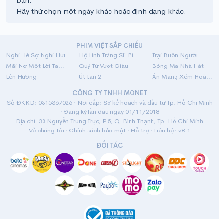
bạn.
Hãy thử chọn một ngày khác hoặc định dạng khác.
PHIM VIỆT SẮP CHIẾU
Nghỉ Hè Sợ Nghỉ Hưu
Hộ Linh Tráng Sĩ: Bí Ẩn Mộ Vua Đinh
Trại Buôn Người
Mãi Nợ Một Lời Tạm Biệt
Quý Tử Vượt Giàu
Bóng Ma Nhà Hát
Lên Hương
Út Lan 2
Án Mạng Xém Hoàn Hảo
CÔNG TY TNHH MONET
Số ĐKKD: 0315367026 · Nơi cấp: Sở kế hoạch và đầu tư Tp. Hồ Chí Minh
· Đăng ký lần đầu ngày 01/11/2018
Địa chỉ: 33 Nguyễn Trung Trực, P.5, Q. Bình Thạnh, Tp. Hồ Chí Minh
Về chúng tôi
·
Chính sách bảo mật
·
Hỗ trợ
·
Liên hệ
· v8.1
ĐỐI TÁC