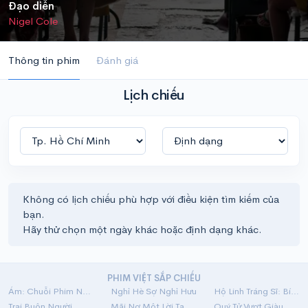
Đạo diễn
Nigel Cole
Thông tin phim
Đánh giá
Lịch chiếu
Không có lịch chiếu phù hợp với điều kiện tìm kiếm của
bạn.
Hãy thử chọn một ngày khác hoặc định dạng khác.
PHIM VIỆT SẮP CHIẾU
Ám: Chuỗi Phim Ngắn Linh Dị
Nghỉ Hè Sợ Nghỉ Hưu
Hộ Linh Tráng Sĩ: Bí Ẩn Mộ Vua Đinh
Trại Buôn Người
Mãi Nợ Một Lời Tạm Biệt
Quý Tử Vượt Giàu