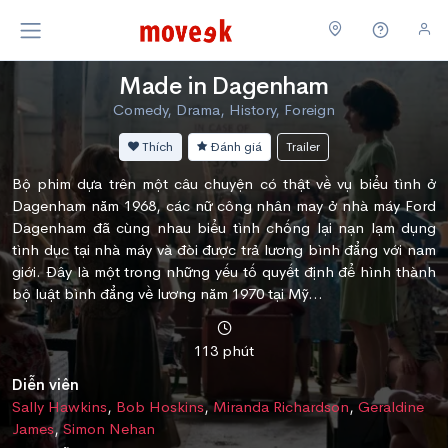
Made in Dagenham
Comedy, Drama, History, Foreign
Thích
Đánh giá
Trailer
Bộ phim dựa trên một câu chuyện có thật về vụ biểu tình ở
Dagenham năm 1968, các nữ công nhân may ở nhà máy Ford
Dagenham đã cùng nhau biểu tình chống lại nạn lạm dụng
tình dục tại nhà máy và đòi được trả lương bình đẳng với nam
giới. Đây là một trong những yếu tố quyết định để hình thành
bộ luật bình đẳng về lương năm 1970 tại Mỹ...
113 phút
Diễn viên
Sally Hawkins
,
Bob Hoskins
,
Miranda Richardson
,
Geraldine
James
,
Simon Nehan