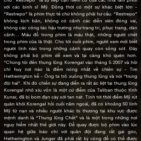
với các binh sĩ Mỹ. Đồng thời có một sự khác biệt lớn -
“Restrepo” là phim thực tế chứ không phải hư cấu. “Restrepo”
không kịch bản, không có cảnh các diễn viên đóng vai,
không các công tác hậu trường như trang trí, phục trang, dàn
cảnh… Máu đổ trong phim là máu thật, những người chết
trong phim của là thật. Cho tới cuối phim, người xem mới biết
người lính nào trong những cảnh quay còn sống sót. Đây
không phải bộ phim dễ xem và lại càng khó quên hơn.
“Chúng tôi đến thung lũng Korengal vào tháng 5.2007 và hỏi
chỉ huy nơi nào là điểm nóng nhất về chiến sự - Tim
Hetherington kể - Ông ta trỏ xuống thung lũng và nói “trung
đội hai”. Khi đó chiến sự đang diễn ra rất ác liệt tại thung lũng
Korengal nhỏ xíu vốn là một cứ điểm của Taliban thuộc tỉnh
Kunar, đã bị bom đạn cày xới tan nát. Tính tới thời điểm Mỹ rút
quân khỏi Korengal hồi cuối năm ngoái, đã có khoảng 50 lính
Mỹ tử nạn và nhiều người khác bị thương tại khu vực được
mệnh danh là “Thung lũng Chết” và là một trong những nơi
nguy hiểm nhất thế giới này. Để quay được bộ phim vào lúc
quan hệ giữa báo chí với quân đội đang rất gai góc,
Hetherington và Junger đã phải rất kỳ công để có thể được