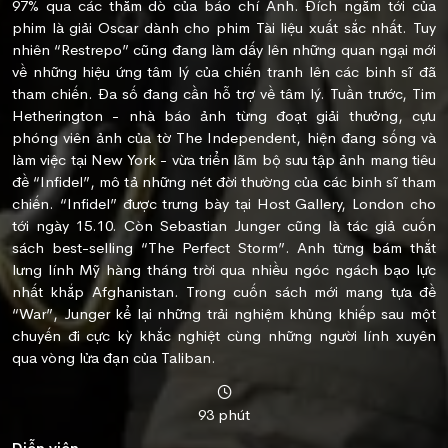
97% qua các thăm dò của báo chí Anh. Đích ngắm tới của
phim là giải Oscar dành cho phim Tài liệu xuất sắc nhất. Tuy
nhiên “Restrepo” cũng đang làm dấy lên những quan ngại mới
về những hiệu ứng tâm lý của chiến tranh lên các binh sĩ đã
tham chiến. Đa số đang cần hỗ trợ về tâm lý. Tuần trước, Tim
Hetherington - nhà báo ảnh từng đoạt giải thưởng, cựu
phóng viên ảnh của tờ The Independent, hiện đang sống và
làm việc tại New York - vừa triển lãm bộ sưu tập ảnh mang tiêu
đề “Infidel”, mô tả những nét đời thường của các binh sĩ tham
chiến. “Infidel” được trưng bày tại Host Gallery, London cho
tới ngày 15.10. Còn Sebastian Junger cũng là tác giả cuốn
sách best-selling “The Perfect Storm”. Anh từng bám thắt
lưng lính Mỹ hàng tháng trời qua nhiều ngóc ngách bạo lực
nhất khắp Afghanistan. Trong cuốn sách mới mang tựa đề
“War”, Junger kể lại những trải nghiệm khủng khiếp sau một
chuyến đi cực kỳ khắc nghiệt cùng những người lính xuyên
qua vòng lửa đạn của Taliban.
93 phút