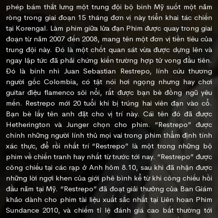
phép bám thắt lưng một trung đội bộ binh Mỹ suốt một năm
ròng trong giai đoạn 15 tháng đơn vị này triển khai tác chiến
tại Korengal. Làm phim giữa lửa đạn Phim được quay trong giai
đoạn từ năm 2007 đến 2008, mang tên một đơn vị tiền tiêu của
trung đội này. Đó là một chốt quan sát vừa được dựng lên và
ngay lập tức đã phải chứng kiến trường hợp tử vong đầu tiên.
Đó là binh nhì Juan Sebastian Restrepo, lính cứu thương
người gốc Colombia, có tật nói hơi ngọng nhưng hay chơi
guitar điệu flamenco sôi nổi, rất được bạn bè đồng ngũ yêu
mến. Restrepo mới 20 tuổi khi bị trúng hai viên đạn vào cổ.
Bạn bè lấy tên anh đặt cho vị trí này. Cái tên đó đã được
Hetherington và Junger chọn cho phim. “Restrepo” được
chính những người lính thủ mọi vai trong phim thẩm định tính
xác thực, để rồi nhất trí “Restrepo” là một trong những bộ
phim về chiến tranh hay nhất từ trước tới nay. “Restrepo” được
công chiếu tại các rạp ở Anh hôm 8.10, sau khi đã nhận được
những lời ngợi khen của giới phê bình kể từ khi công chiếu hồi
đầu năm tại Mỹ. “Restrepo” đã đoạt giải thưởng của Ban Giám
khảo dành cho phim tài liệu xuất sắc nhất tại Liên hoan Phim
Sundance 2010, và chiếm tỉ lệ đánh giá cao bất thường tới