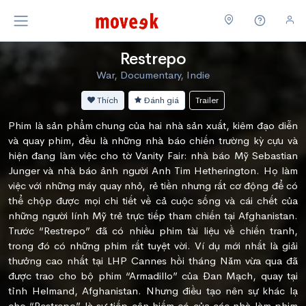
Restrepo
War, Documentary, Indie
Thích
Đánh giá
Trailer
Phim là sản phẩm chung của hai nhà sản xuất, kiêm đạo diễn
và quay phim, đều là những nhà báo chiến trường kỳ cựu và
hiện đang làm việc cho tờ Vanity Fair: nhà báo Mỹ Sebastian
Junger và nhà báo ảnh người Anh Tim Hetherington. Họ làm
việc với những máy quay nhỏ, rẻ tiền nhưng rất cơ động để có
thể chộp được mọi chi tiết về cả cuộc sống và cái chết của
những người lính Mỹ trẻ trực tiếp tham chiến tại Afghanistan.
Trước “Restrepo” đã có nhiều phim tài liệu về chiến tranh,
trong đó có những phim rất tuyệt vời. Ví dụ mới nhất là giải
thưởng cao nhất tại LHP Cannes hồi tháng Năm vừa qua đã
được trao cho bộ phim “Armadillo” của Đan Mạch, quay tại
tỉnh Helmand, Afghanistan. Nhưng điều tạo nên sự khác lạ
cho “Restrepo” là sự tiếp cận hiếm có của các nhà làm phim