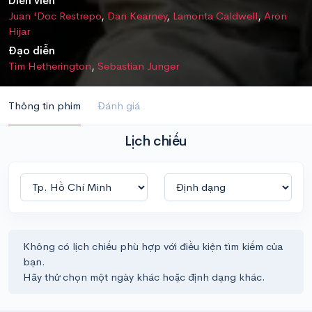
Diễn viên
Juan 'Doc Restrepo
,
Dan Kearney
,
Lamonta Caldwell
,
Aron
Hijar
Đạo diễn
Tim Hetherington
,
Sebastian Junger
Thông tin phim
Đánh giá
Lịch chiếu
Không có lịch chiếu phù hợp với điều kiện tìm kiếm của
bạn.
Hãy thử chọn một ngày khác hoặc định dạng khác.