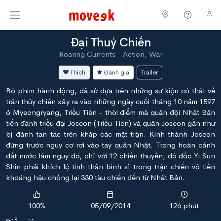
Đại Thuỷ Chiến
Roaring Currents - Action, War
Thích
Đánh giá
Trailer
Bộ phim hành động, dã sử dựa trên những sự kiện có thật về
trận thủy chiến xảy ra vào những ngày cuối tháng 10 năm 1597
ở Myeongryang, Triều Tiên - thời điểm mà quân đội Nhật Bản
tiến đánh triều đại Joseon (Triều Tiên) và quân Joseon gần như
bị đánh tan tác trên khắp các mặt trận. Kinh thành Joseon
đứng trước nguy cơ rơi vào tay quân Nhật. Trong hoàn cảnh
đất nước lâm nguy đó, chỉ với 12 chiến thuyền, đô đốc Yi Sun
Shin phải khích lệ tinh thần binh sĩ trong trận chiến vô tiền
khoáng hậu chống lại 330 tàu chiến đến từ Nhật Bản.
100%
05/09/2014
126 phút