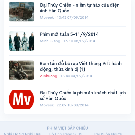
Đại Thủy Chiến - niềm tự hào của điện
ảnh Hàn Quốc
Moveek ·
10:43 07/09/2014
Phim mới tuần 5-11/9/2014
Minh Giang ·
15:10 05/09/2014
Bom tấn đổ bộ rạp Việt tháng 9: Ít hành
động, thừa kinh dị (1)
vuphuong
·
13:40 04/09/2014
Đại Thủy Chiến là phim ăn khách nhất lịch
sử Hàn Quốc
Moveek ·
22:09 18/08/2014
PHIM VIỆT SẮP CHIẾU
Nghỉ Hè Sợ Nghỉ Hưu
Hộ Linh Tráng Sĩ: Bí Ẩn Mộ Vua Đinh
Trại Buôn Người