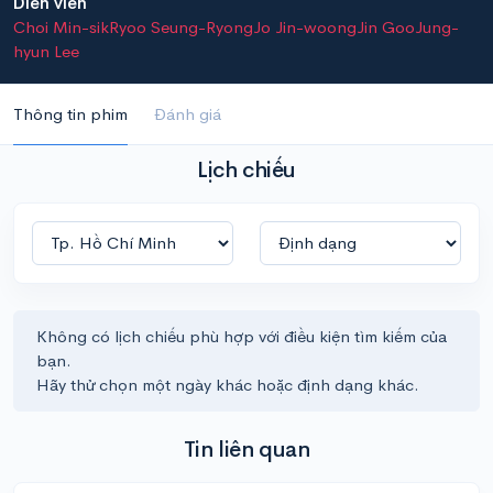
Diễn viên
Choi Min-sik
Ryoo Seung-Ryong
Jo Jin-woong
Jin Goo
Jung-
hyun Lee
Thông tin phim
Đánh giá
Lịch chiếu
Không có lịch chiếu phù hợp với điều kiện tìm kiếm của
bạn.
Hãy thử chọn một ngày khác hoặc định dạng khác.
Tin liên quan