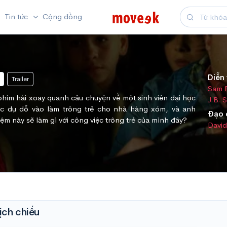
Tin tức
Cộng đồng
Diễn 
Trailer
Sam 
 phim hài xoay quanh câu chuyện về một sinh viên đại học
J.B. 
ợc dụ dỗ vào làm trông trẻ cho nhà hàng xóm, và anh
Đạo 
ệm này sẽ làm gì với công việc trông trẻ của mình đây?
Davi
ịch chiếu