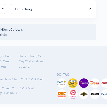
 kiếm của bạn.
khác.
ghỉ Hưu
Hộ Linh Tráng Sĩ: Bí Ẩn Mộ Vua Đinh
Mãi Nợ Một Lời Tạm Biệt
Quý Tử Vượt Giàu
 Hát
Út Lan 2
ĐỐI TÁC
ạch và đầu tư Tp. Hồ Chí Minh ·
nh Thạnh, Tp. Hồ Chí Minh
rợ
·
Liên hệ
· v8.1