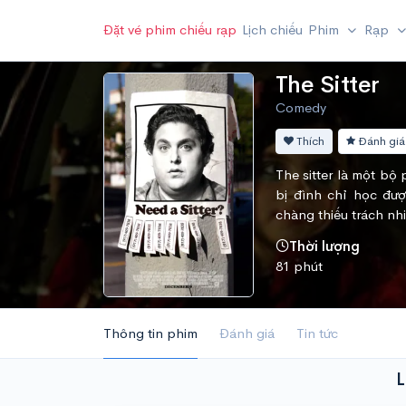
Đặt vé phim chiếu rạp
Lịch chiếu
Phim
Rạp
The Sitter
Comedy
Thích
Đánh giá
The sitter là một bộ
bị đình chỉ học đư
chàng thiếu trách nhi
Thời lượng
81 phút
Thông tin phim
Đánh giá
Tin tức
L