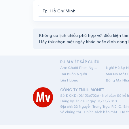
Không có lịch chiếu phù hợp với điều kiện tìm
Hãy thử chọn một ngày khác hoặc định dạng 
PHIM VIỆT SẮP CHIẾU
Ám: Chuỗi Phim Ngắn Linh Dị
Nghỉ Hè Sợ N
Trại Buôn Người
Lên Hương
Bóng Ma Nhà
CÔNG TY TNHH MONET
Số ĐKKD: 0315367026 · Nơi cấp: Sở kế ho
Đăng ký lần đầu ngày 01/11/2018
Địa chỉ: 33 Nguyễn Trung Trực, P.5, Q. Bì
Về chúng tôi
·
Chính sách bảo mật
·
Hỗ t