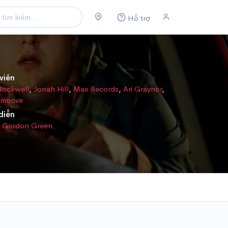
Hỗ trợ
viên
Rockwell
,
Jonah Hill
,
Max Records
,
Ari Graynor
,
Smoove
diễn
d Gordon Green