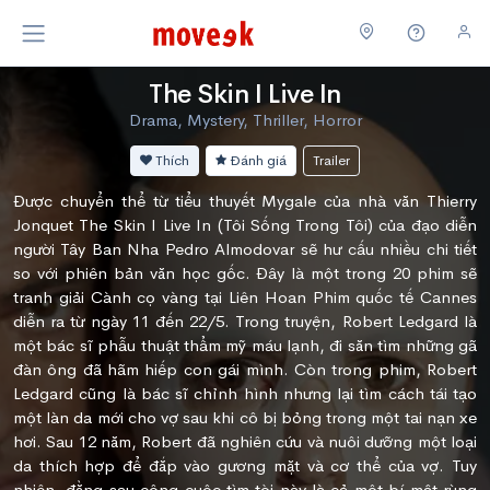
The Skin I Live In
Drama, Mystery, Thriller, Horror
Thích
Đánh giá
Trailer
Được chuyển thể từ tiểu thuyết Mygale của nhà văn Thierry
Jonquet The Skin I Live In (Tôi Sống Trong Tôi) của đạo diễn
người Tây Ban Nha Pedro Almodovar sẽ hư cấu nhiều chi tiết
so với phiên bản văn học gốc. Đây là một trong 20 phim sẽ
tranh giải Cành cọ vàng tại Liên Hoan Phim quốc tế Cannes
diễn ra từ ngày 11 đến 22/5. Trong truyện, Robert Ledgard là
một bác sĩ phẫu thuật thẩm mỹ máu lạnh, đi săn tìm những gã
đàn ông đã hãm hiếp con gái mình. Còn trong phim, Robert
Ledgard cũng là bác sĩ chỉnh hình nhưng lại tìm cách tái tạo
một làn da mới cho vợ sau khi cô bị bỏng trong một tai nạn xe
hơi. Sau 12 năm, Robert đã nghiên cứu và nuôi dưỡng một loại
da thích hợp để đắp vào gương mặt và cơ thể của vợ. Tuy
nhiên, đằng sau công cuộc tìm tòi này là cả một bí mật rùng