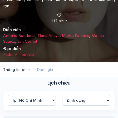
rợn.
117 phút
Diễn viên
Antonio Banderas
,
Elena Anaya
,
Marisa Paredes
,
Blanca
Suárez
,
Jan Cornet
Đạo diễn
Pedro Almodovar
Thông tin phim
Đánh giá
Lịch chiếu