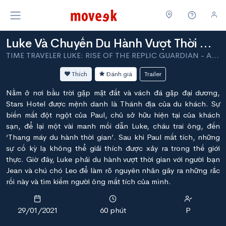
Luke Và Chuyến Du Hành Vượt Thời Gian
TIME TRAVELER LUKE: RISE OF THE REPLIC GUARDIAN - Animation
Thích
Đánh giá
Trailer
Nằm ở nơi bầu trời gặp mặt đất và vách đá gặp đại dương,
Stars Hotel được mệnh danh là Thánh địa của du khách. Sự
biến mất đột ngột của Paul, chủ sở hữu hiện tại của khách
sạn, để lại một vài manh mối dẫn Luke, cháu trai ông, đến
‘Thang máy du hành thời gian’. Sau khi Paul mất tích, những
sự cố kỳ lạ không thể giải thích được xảy ra trong thế giới
thực. Giờ đây, Luke phải du hành vượt thời gian với người bạn
Jean và chú chó Leo để làm rõ nguyên nhân gây ra những rắc
rối này và tìm kiếm người ông mất tích của mình.
29/01/2021
60 phút
P