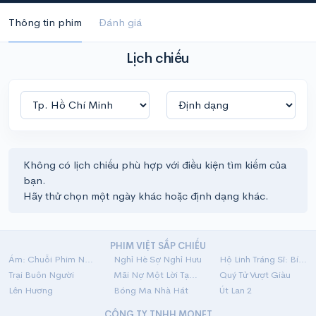
Thông tin phim
Đánh giá
Lịch chiếu
Không có lịch chiếu phù hợp với điều kiện tìm kiếm của
bạn.
Hãy thử chọn một ngày khác hoặc định dạng khác.
PHIM VIỆT SẮP CHIẾU
Ám: Chuỗi Phim Ngắn Linh Dị
Nghỉ Hè Sợ Nghỉ Hưu
Hộ Linh Tráng Sĩ: Bí Ẩn Mộ Vua Đinh
Trại Buôn Người
Mãi Nợ Một Lời Tạm Biệt
Quý Tử Vượt Giàu
Lên Hương
Bóng Ma Nhà Hát
Út Lan 2
CÔNG TY TNHH MONET