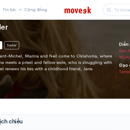
Tin tức
Cộng đồng
der
Diễn 
Trailer
Ben A
 Saint-Michel, Marina and Neil come to Oklahoma, where
McA
a meets a priest and fellow exile, who is struggling with
Đạo 
eil renews his ties with a childhood friend, Jane.
Terre
ịch chiếu