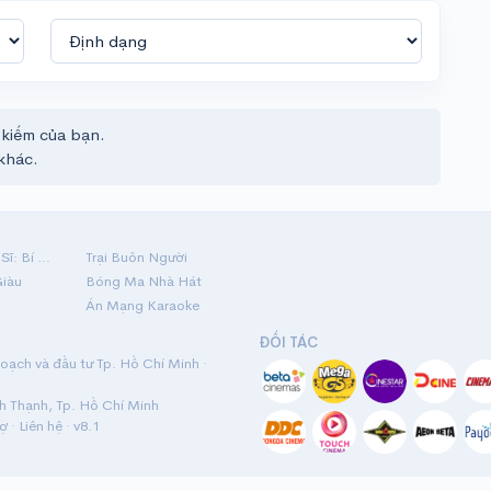
 kiếm của bạn.
khác.
Hộ Linh Tráng Sĩ: Bí Ẩn Mộ Vua Đinh
Trại Buôn Người
Giàu
Bóng Ma Nhà Hát
Án Mạng Karaoke
ĐỐI TÁC
ạch và đầu tư Tp. Hồ Chí Minh ·
nh Thạnh, Tp. Hồ Chí Minh
rợ
·
Liên hệ
· v8.1