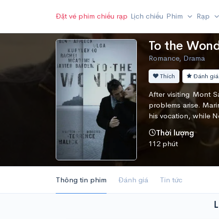
Đặt vé phim chiếu rạp
Lịch chiếu
Phim
Rạp
To the Won
Romance, Drama
Thích
Đánh giá
After visiting Mont
problems arise. Marin
his vocation, while N
Thời lượng
112 phút
Thông tin phim
Đánh giá
Tin tức
L