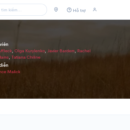
Hỗ trợ
viên
ffleck
,
Olga Kurylenko
,
Javier Bardem
,
Rachel
dams
,
Tatiana Chiline
diễn
nce Malick