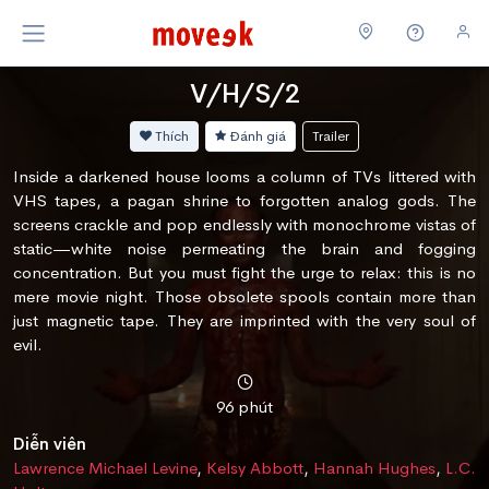
V/H/S/2
Thích
Đánh giá
Trailer
Inside a darkened house looms a column of TVs littered with
VHS tapes, a pagan shrine to forgotten analog gods. The
screens crackle and pop endlessly with monochrome vistas of
static—white noise permeating the brain and fogging
concentration. But you must fight the urge to relax: this is no
mere movie night. Those obsolete spools contain more than
just magnetic tape. They are imprinted with the very soul of
evil.
96 phút
Diễn viên
Lawrence Michael Levine
,
Kelsy Abbott
,
Hannah Hughes
,
L.C.