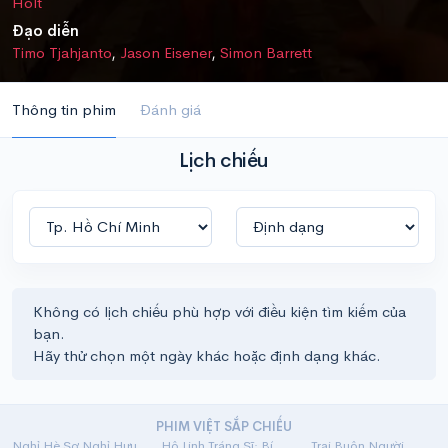
Holt
Đạo diễn
Timo Tjahjanto
,
Jason Eisener
,
Simon Barrett
Thông tin phim
Đánh giá
Lịch chiếu
Không có lịch chiếu phù hợp với điều kiện tìm kiếm của
bạn.
Hãy thử chọn một ngày khác hoặc định dạng khác.
PHIM VIỆT SẮP CHIẾU
Nghỉ Hè Sợ Nghỉ Hưu
Hộ Linh Tráng Sĩ: Bí Ẩn Mộ Vua Đinh
Trại Buôn Người