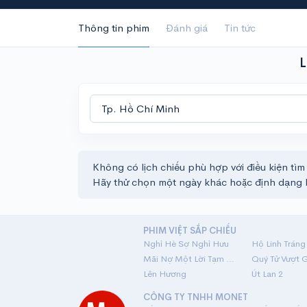
Thông tin phim
Đánh giá
Tin tức
L
Không có lịch chiếu phù hợp với điều kiện tìm
Hãy thử chọn một ngày khác hoặc định dạng 
PHIM VIỆT SẮP CHIẾU
Nghỉ Hè Sợ Nghỉ Hưu
Mãi Nợ Một Lời Tạm Biệt
Quý Tử Vượt 
Lên Hương
Út Lan 2
CÔNG TY TNHH MONET