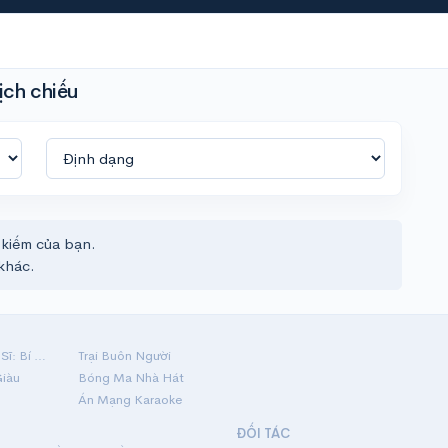
ịch chiếu
 kiếm của bạn.
khác.
Hộ Linh Tráng Sĩ: Bí Ẩn Mộ Vua Đinh
Trại Buôn Người
Giàu
Bóng Ma Nhà Hát
Án Mạng Karaoke
ĐỐI TÁC