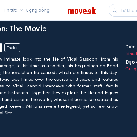
Tin tức
Cộng đồng
on: The Movie
Diễn 
Trailer
Irina
ly intimate look into the life of Vidal Sassoon, from his
Đạo 
hanage, to his time as a soldier, his beginnings on Bond
Craig
y, the revolution he caused, which continues to this day.
vie was filmed over the course of 3 years and features
 to Vidal, candid interviews with former staff, family
nd historians. Together they explore the life and legacy
al hairdresser in the world, whose influence far outreaches
ged forever. Millions revere the legend, yet so few know
al Site