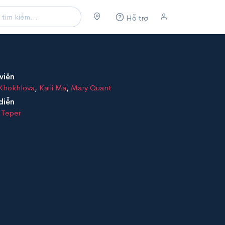
Hỗ trợ
viên
 Khokhlova
,
Kaili Ma
,
Mary Quant
diễn
 Teper