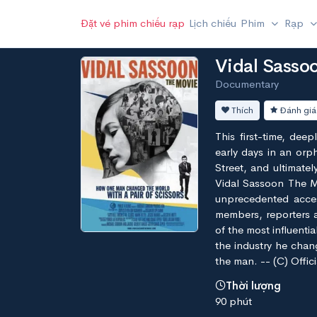
Đặt vé phim chiếu rạp
Lịch chiếu
Phim
Rạp
Vidal Sasso
Documentary
Thích
Đánh giá
This first-time, deep
early days in an orp
Street, and ultimatel
Vidal Sassoon The Mo
unprecedented access
members, reporters a
of the most influenti
the industry he chan
the man. -- (C) Offici
Thời lượng
90 phút