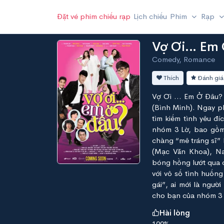
Đặt vé phim chiếu rạp
Lịch chiếu
Phim
Rạp
Vợ Ơi... Em
Comedy, Romance
Thích
Đánh giá
Vợ Ơi ... Em Ở Đâu?
(Bình Minh). Ngay ph
tìm kiếm tình yêu đ
nhóm 3 Lờ, bao gồm
chàng “mê tráng sĩ” 
(Mạc Văn Khoa), Na
bóng hồng lướt qua 
với vô số tình huống 
gái”, ai mới là ngư
cho bạn của nhóm 3 
Hài lòng
100%