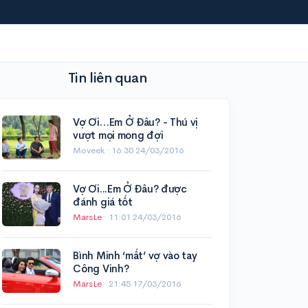
Tin liên quan
Vợ Ơi…Em Ở Đâu? - Thú vị
vượt mọi mong đợi
Moveek ·
16:30 24/03/2016
Vợ Ơi...Em Ở Đâu? được
đánh giá tốt
MarsLe
·
11:01 24/03/2016
Bình Minh ‘mất’ vợ vào tay
Công Vinh?
MarsLe
·
21:45 17/03/2016