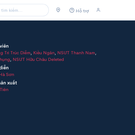
Hỗ trợ
viên
g Tri Trúc Diễm
,
Kiều Ngân
,
NSƯT Thanh Nam
,
Phụng
,
NSƯT Hữu Châu Deleted
diễn
 Hà Sơn
sản xuất
Tiên