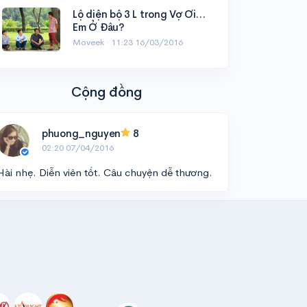
Lộ diện bộ 3 L trong Vợ Ơi…
Em Ở Đâu?
Moveek ·
11:23 16/03/2016
Cộng đồng
phuong_nguyen
8
02:20 07/04/2016
Hài nhẹ. Diễn viên tốt. Câu chuyện dễ thương.