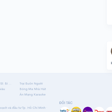
Hộ Linh Tráng Sĩ: Bí Ẩn Mộ Vua Đinh
Trại Buôn Người
Giàu
Bóng Ma Nhà Hát
Án Mạng Karaoke
ĐỐI TÁC
ạch và đầu tư Tp. Hồ Chí Minh ·