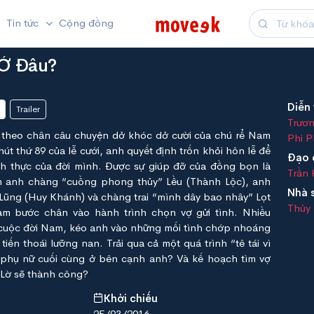
Tin tức
Cộng đồng
 Ở Đâu?
Diễn 
Trailer
Trươn
 theo chân câu chuyện dở khóc dở cười của chú rể Nam
Phi 
út thứ 89 của lễ cưới, anh quyết định trốn khỏi hôn lễ để
Đạo 
ích thực của đời mình. Được sự giúp đỡ của đồng bọn là
Trần
 anh chàng “cuồng phong thủy” Lều (Thành Lộc), anh
Nhà 
Lũng (Huy Khánh) và chàng trai “mình dây bao nhây” Lọt
Thủy 
m bước chân vào hành trình chọn vợ gửi tình. Nhiều
cuộc đời Nam, kéo anh vào những mối tình chớp nhoáng
tiến thoái lưỡng nan. Trải qua cả một quá trình “tê tái vì
ời phụ nữ cuối cùng ở bên cạnh anh? Và kế hoạch tìm vợ
Lờ sẽ thành công?
Khởi chiếu
25/03/2016