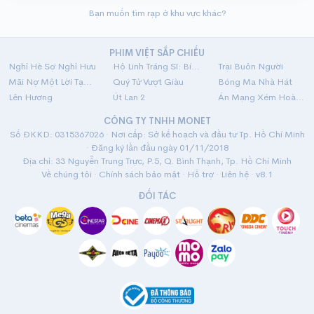
Bạn muốn tìm rạp ở khu vực khác?
PHIM VIỆT SẮP CHIẾU
Nghỉ Hè Sợ Nghỉ Hưu
Hộ Linh Tráng Sĩ: Bí Ẩn Mộ Vua Đinh
Trại Buôn Người
Mãi Nợ Một Lời Tạm Biệt
Quý Tử Vượt Giàu
Bóng Ma Nhà Hát
Lên Hương
Út Lan 2
Án Mạng Xém Hoàn Hảo
CÔNG TY TNHH MONET
Số ĐKKD: 0315367026 · Nơi cấp: Sở kế hoạch và đầu tư Tp. Hồ Chí Minh
· Đăng ký lần đầu ngày 01/11/2018
Địa chỉ: 33 Nguyễn Trung Trực, P.5, Q. Bình Thạnh, Tp. Hồ Chí Minh
Về chúng tôi
·
Chính sách bảo mật
·
Hỗ trợ
·
Liên hệ
· v8.1
ĐỐI TÁC