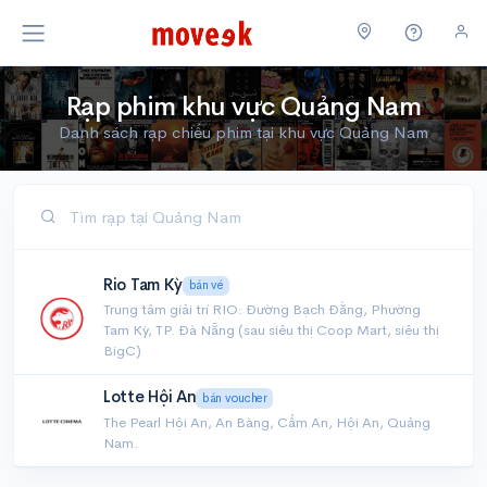
Rạp phim khu vực Quảng Nam
Danh sách rạp chiếu phim tại khu vực Quảng Nam
Rio Tam Kỳ
bán vé
Trung tâm giải trí RIO: Đường Bạch Đằng, Phường
Tam Kỳ, TP. Đà Nẵng (sau siêu thị Coop Mart, siêu thị
BigC)
Lotte Hội An
bán voucher
The Pearl Hội An, An Bàng, Cẩm An, Hội An, Quảng
Nam.