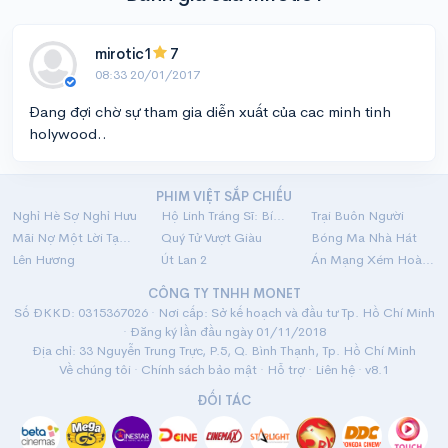
mirotic1
7
08:33 20/01/2017
Đang đợi chờ sự tham gia diễn xuất của cac minh tinh
holywood..
PHIM VIỆT SẮP CHIẾU
Nghỉ Hè Sợ Nghỉ Hưu
Hộ Linh Tráng Sĩ: Bí Ẩn Mộ Vua Đinh
Trại Buôn Người
Mãi Nợ Một Lời Tạm Biệt
Quý Tử Vượt Giàu
Bóng Ma Nhà Hát
Lên Hương
Út Lan 2
Án Mạng Xém Hoàn Hảo
CÔNG TY TNHH MONET
Số ĐKKD: 0315367026 · Nơi cấp: Sở kế hoạch và đầu tư Tp. Hồ Chí Minh
· Đăng ký lần đầu ngày 01/11/2018
Địa chỉ: 33 Nguyễn Trung Trực, P.5, Q. Bình Thạnh, Tp. Hồ Chí Minh
Về chúng tôi
·
Chính sách bảo mật
·
Hỗ trợ
·
Liên hệ
· v8.1
ĐỐI TÁC