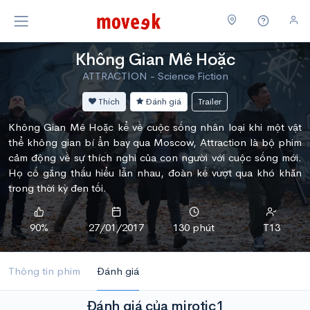
Không Gian Mê Hoặc
ATTRACTION - Science Fiction
Thích
Đánh giá
Trailer
Không Gian Mê Hoặc kể về cuộc sống nhân loại khi một vật
thể không gian bí ẩn bay qua Moscow, Attraction là bộ phim
cảm động về sự thích nghi của con người với cuộc sống mới.
Họ cố gắng thấu hiểu lẫn nhau, đoàn kế vượt qua khó khăn
trong thời kỳ đen tối.
90%
27/01/2017
130 phút
T13
Thông tin phim
Đánh giá
Đánh giá của mirotic1