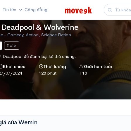
Tin tức
Cộng đồng
 Deadpool & Wolverine
 - Comedy, Action, Science Fiction
Trailer
ới Deadpool để đánh bại kẻ thù chung.
Khởi chiếu
Thời lượng
Giới hạn tuổi
27/07/2024
128 phút
T18
giá của Wemin