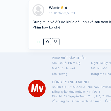
Wemin
6
14:42 30/07/2024
Đừng mua vé 3D đc khúc đầu chứ về sau xem k
Phim hay ko chê
+1
PHIM VIỆT SẮP CHIẾU
Ám: Chuỗi Phim Ngắn Linh Dị
Nghỉ Hè Sợ N
Trại Buôn Người
Lên Hương
Bóng Ma Nhà
CÔNG TY TNHH MONET
Số ĐKKD: 0315367026 · Nơi cấp: Sở kế ho
Đăng ký lần đầu ngày 01/11/2018
Địa chỉ: 33 Nguyễn Trung Trực, P.5, Q. Bì
Về chúng tôi
·
Chính sách bảo mật
·
Hỗ t