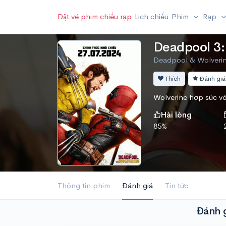
Đặt vé phim chiếu rạp
Lịch chiếu
Phim
Rạp
Deadpool 3:
Deadpool & Wolverine
Thích
Đánh giá
Wolverine hợp sức v
Hài lòng
85%
Thông tin phim
Đánh giá
Tin tức
Đánh 