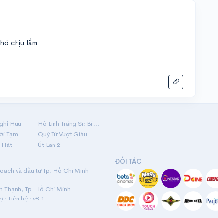
hó chịu lắm
ghỉ Hưu
Hộ Linh Tráng Sĩ: Bí Ẩn Mộ Vua Đinh
Mãi Nợ Một Lời Tạm Biệt
Quý Tử Vượt Giàu
 Hát
Út Lan 2
ĐỐI TÁC
ạch và đầu tư Tp. Hồ Chí Minh ·
nh Thạnh, Tp. Hồ Chí Minh
rợ
·
Liên hệ
· v8.1