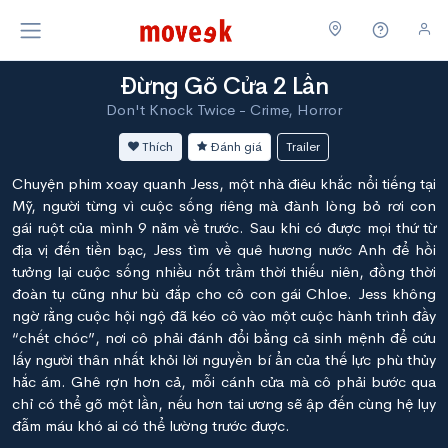
Đừng Gõ Cửa 2 Lần
Don't Knock Twice - Crime, Horror
Thích
Đánh giá
Trailer
Chuyện phim xoay quanh Jess, một nhà điêu khắc nổi tiếng tại
Mỹ, người từng vì cuộc sống riêng mà đành lòng bỏ rơi con
gái ruột của mình 9 năm về trước. Sau khi có được mọi thứ từ
địa vị đến tiền bạc, Jess tìm về quê hương nước Anh để hồi
tưởng lại cuộc sống nhiều nốt trầm thời thiếu niên, đồng thời
đoàn tụ cũng như bù đắp cho cô con gái Chloe. Jess không
ngờ rằng cuộc hội ngộ đã kéo cô vào một cuộc hành trình đầy
“chết chóc”, nơi cô phải đánh đổi bằng cả sinh mệnh để cứu
lấy người thân nhất khỏi lời nguyền bí ẩn của thế lực phù thủy
hắc ám. Ghê rợn hơn cả, mỗi cánh cửa mà cô phải bước qua
chỉ có thể gõ một lần, nếu hơn tai ương sẽ ập đến cùng hệ lụy
đẫm máu khó ai có thể lường trước được.