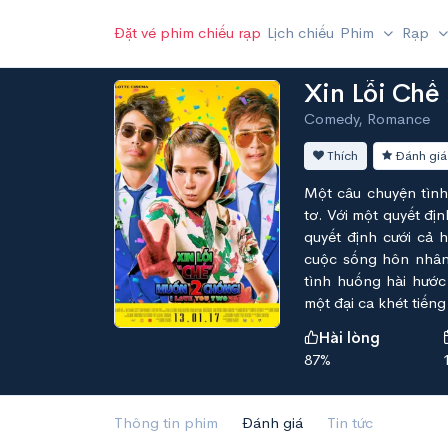
Đặt vé phim chiếu rạp
Lịch chiếu
Phim
Rạp
Xin Lỗi Chế
Comedy, Romance
Thích
Đánh giá
Một câu chuyện tình
tơ. Với một quyết đị
quyết định cưới cả 
cuộc sống hôn nhân 
tình huống hài hước 
một đại ca khét tiến
Hài lòng
87%
Thông tin phim
Đánh giá
Tin tức