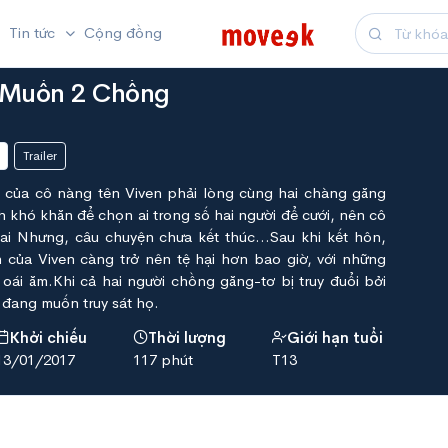
Tin tức
Cộng đồng
 Muốn 2 Chồng
Trailer
 của cô nàng tên Viven phải lòng cùng hai chàng găng
nh khó khăn để chọn ai trong số hai người để cưới, nên cô
hai Nhưng, câu chuyện chưa kết thúc…Sau khi kết hôn,
của Viven càng trở nên tệ hại hơn bao giờ, với những
oái ăm.Khi cả hai người chồng găng-tơ bị truy đuổi bởi
g đang muốn truy sát họ.
Khởi chiếu
Thời lượng
Giới hạn tuổi
13/01/2017
117 phút
T13