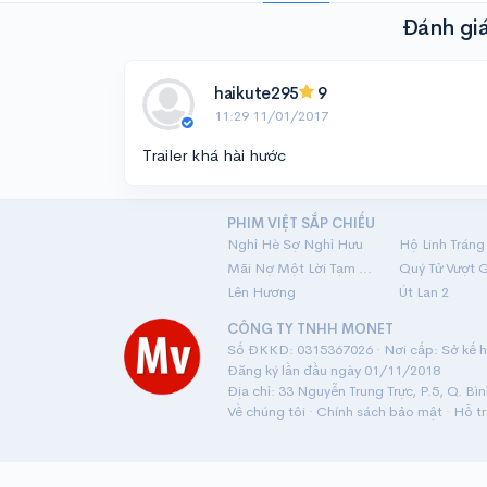
Đánh giá
haikute295
9
11:29 11/01/2017
Trailer khá hài hước
PHIM VIỆT SẮP CHIẾU
Nghỉ Hè Sợ Nghỉ Hưu
Mãi Nợ Một Lời Tạm Biệt
Quý Tử Vượt 
Lên Hương
Út Lan 2
CÔNG TY TNHH MONET
Số ĐKKD: 0315367026 · Nơi cấp: Sở kế ho
Đăng ký lần đầu ngày 01/11/2018
Địa chỉ: 33 Nguyễn Trung Trực, P.5, Q. Bì
Về chúng tôi
·
Chính sách bảo mật
·
Hỗ t