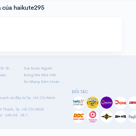
 của haikute295
Hộ Linh Tráng Sĩ: Bí Ẩn Mộ Vua Đinh
Trại Buôn Người
Giàu
Bóng Ma Nhà Hát
Án Mạng Xém Hoàn Hảo
ĐỐI TÁC
ạch và đầu tư Tp. Hồ Chí Minh ·
nh Thạnh, Tp. Hồ Chí Minh
rợ
·
Liên hệ
· v8.1