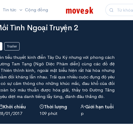
Tin tức
Cộng đồng
ối Tình Ngoại Truyện 2
Trailer
n tiểu thuyết kinh điển Tây Du Ký nhưng với phong cách
Đường Tam Tạng (Ngô Diệc Phàm diễn) cùng các đồ đệ
Thiên thỉnh kinh, ngoài mặt biểu hiện rất hài hòa nhưng
thầm đối kháng lẫn nhau. Trải qua nhiều cuộc đụng độ yêu
u có sự cảm thông cho những khúc mắc, đau khổ của đối
oàn bộ mâu thuẫn được hóa giải, thầy trò Đường Tăng
 yêu diệt ma danh tiếng lẫy lừng, đánh đâu thắng đó.
Khởi chiếu
Thời lượng
Giới hạn tuổi
28/01/2017
109 phút
p