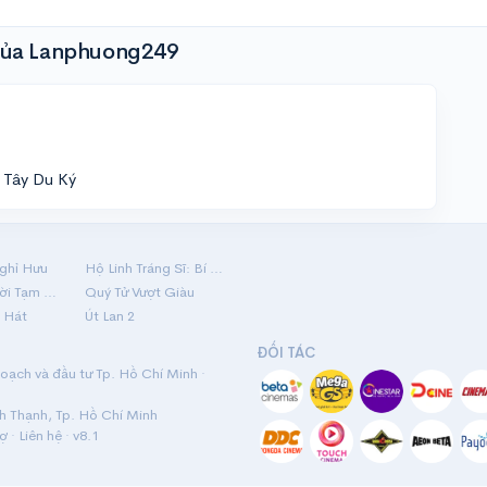
của Lanphuong249
m Tây Du Ký
ghỉ Hưu
Hộ Linh Tráng Sĩ: Bí Ẩn Mộ Vua Đinh
Mãi Nợ Một Lời Tạm Biệt
Quý Tử Vượt Giàu
 Hát
Út Lan 2
ĐỐI TÁC
ạch và đầu tư Tp. Hồ Chí Minh ·
nh Thạnh, Tp. Hồ Chí Minh
rợ
·
Liên hệ
· v8.1