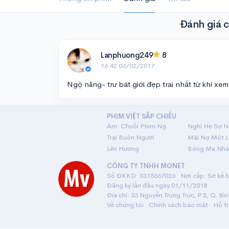
Đánh giá 
Lanphuong249
8
16:42 06/02/2017
Ngộ năng- trư bát giới đẹp trai nhất từ khi xe
PHIM VIỆT SẮP CHIẾU
Ám: Chuỗi Phim Ngắn Linh Dị
Nghỉ Hè Sợ N
Trại Buôn Người
Lên Hương
Bóng Ma Nhà
CÔNG TY TNHH MONET
Số ĐKKD: 0315367026 · Nơi cấp: Sở kế ho
Đăng ký lần đầu ngày 01/11/2018
Địa chỉ: 33 Nguyễn Trung Trực, P.5, Q. Bì
Về chúng tôi
·
Chính sách bảo mật
·
Hỗ t