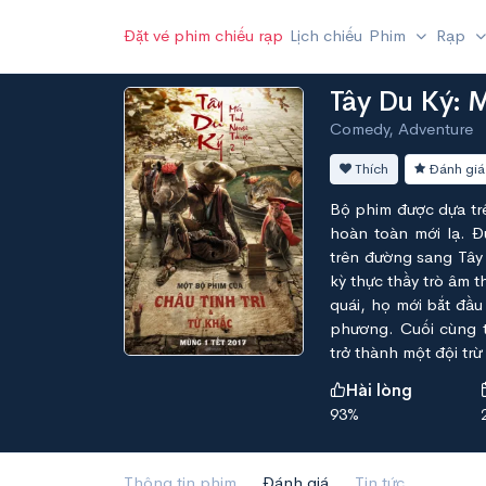
Đặt vé phim chiếu rạp
Lịch chiếu
Phim
Rạp
Tây Du Ký: M
Comedy, Adventure
Thích
Đánh giá
Bộ phim được dựa trê
hoàn toàn mới lạ. 
trên đường sang Tây 
kỳ thực thầy trò âm 
quái, họ mới bắt đầ
phương. Cuối cùng t
trở thành một đội trừ
Hài lòng
93%
Thông tin phim
Đánh giá
Tin tức