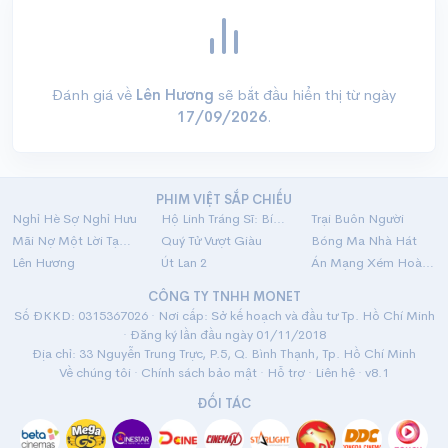
Đánh giá về
Lên Hương
sẽ bắt đầu hiển thị từ ngày
17/09/2026
.
PHIM VIỆT SẮP CHIẾU
Nghỉ Hè Sợ Nghỉ Hưu
Hộ Linh Tráng Sĩ: Bí Ẩn Mộ Vua Đinh
Trại Buôn Người
Mãi Nợ Một Lời Tạm Biệt
Quý Tử Vượt Giàu
Bóng Ma Nhà Hát
Lên Hương
Út Lan 2
Án Mạng Xém Hoàn Hảo
CÔNG TY TNHH MONET
Số ĐKKD: 0315367026 · Nơi cấp: Sở kế hoạch và đầu tư Tp. Hồ Chí Minh
· Đăng ký lần đầu ngày 01/11/2018
Địa chỉ: 33 Nguyễn Trung Trực, P.5, Q. Bình Thạnh, Tp. Hồ Chí Minh
Về chúng tôi
·
Chính sách bảo mật
·
Hỗ trợ
·
Liên hệ
· v8.1
ĐỐI TÁC