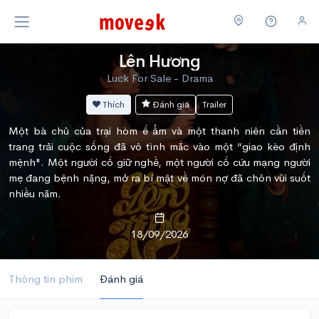
Lên Hương
Luck For Sale - Drama
Thích
Đánh giá
Trailer
Một bà chủ của trại hòm ế ẩm và một thanh niên cần tiền
trang trải cuộc sống đã vô tình mắc vào một “giao kèo định
mệnh". Một người cố giữ nghề, một người cố cứu mạng người
mẹ đang bệnh nặng, mở ra bí mật về món nợ đã chôn vùi suốt
nhiều năm.
18/09/2026
Thông tin phim
Đánh giá