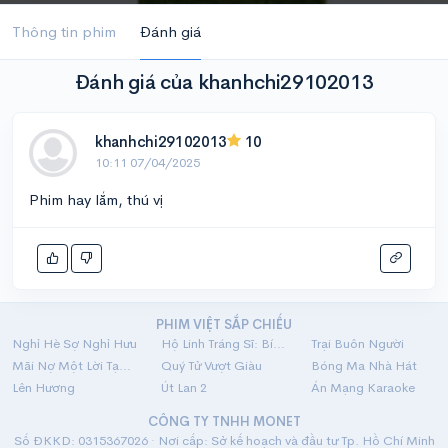
Thông tin phim
Đánh giá
Đánh giá của khanhchi29102013
khanhchi29102013
10
10:11 07/04/2025
Phim hay lắm, thú vị
PHIM VIỆT SẮP CHIẾU
Nghỉ Hè Sợ Nghỉ Hưu
Hộ Linh Tráng Sĩ: Bí Ẩn Mộ Vua Đinh
Trại Buôn Người
Mãi Nợ Một Lời Tạm Biệt
Quý Tử Vượt Giàu
Bóng Ma Nhà Hát
Lên Hương
Út Lan 2
Án Mạng Karaoke
CÔNG TY TNHH MONET
Số ĐKKD: 0315367026 · Nơi cấp: Sở kế hoạch và đầu tư Tp. Hồ Chí Minh