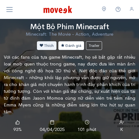
Một Bộ Phim Minecraft
Minecraft: The Movie - Action, Adventure
Thích
Đánh giá
Trailer
Với các fans của tựa game Minecraft, họ sẽ bắt gặp rất nhiều
loại mob quen thuộc trong game, nay được đưa lên màn ảnh
với công nghệ đồ họa 3D thú vị. Nét độc đáo của thế giới
Minecraft - những khối lập phương vẫn được giữ nguyên, mở
ra cho khán giả một chuyến hành trình đầy phấn khích của trí
tưởng tượng. Còn với khán giả đại chúng, sự xuất hiện của tài
tử đình đám Jason Momoa cùng nữ diễn viên trẻ tiềm năng
Emma Myers cũng là những điểm sáng lớn thu hút sự quan
tâm.
93%
04/04/2025
101 phút
K