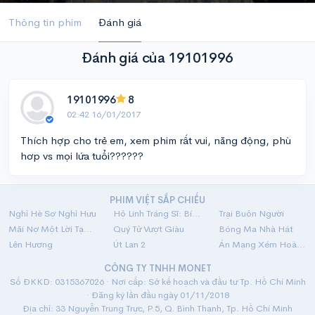
Thông tin phim
Đánh giá
Đánh giá của 19101996
19101996
8
02:42 16/01/2017
Thích hợp cho trẻ em, xem phim rất vui, năng động, phù
hơp vs mọi lứa tuổi??????
PHIM VIỆT SẮP CHIẾU
Nghỉ Hè Sợ Nghỉ Hưu
Hộ Linh Tráng Sĩ: Bí Ẩn Mộ Vua Đinh
Trại Buôn Người
Mãi Nợ Một Lời Tạm Biệt
Quý Tử Vượt Giàu
Bóng Ma Nhà Hát
Lên Hương
Út Lan 2
Án Mạng Xém Hoàn Hảo
CÔNG TY TNHH MONET
Số ĐKKD: 0315367026 · Nơi cấp: Sở kế hoạch và đầu tư Tp. Hồ Chí Minh
· Đăng ký lần đầu ngày 01/11/2018
Địa chỉ: 33 Nguyễn Trung Trực, P.5, Q. Bình Thạnh, Tp. Hồ Chí Minh