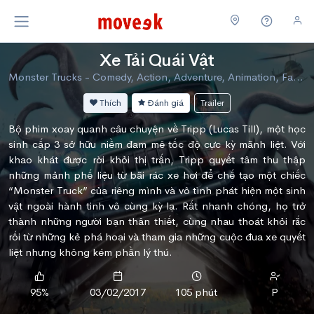
Xe Tải Quái Vật
Monster Trucks - Comedy, Action, Adventure, Animation, Family, Science Fiction
Thích
Đánh giá
Trailer
Bộ phim xoay quanh câu chuyện về Tripp (Lucas Till), một học
sinh cấp 3 sở hữu niềm đam mê tốc độ cực kỳ mãnh liệt. Với
khao khát được rời khỏi thị trấn, Tripp quyết tâm thu thập
những mảnh phế liệu từ bãi rác xe hơi để chế tạo một chiếc
“Monster Truck” của riêng mình và vô tình phát hiện một sinh
vật ngoài hành tinh vô cùng kỳ lạ. Rất nhanh chóng, họ trở
thành những người bạn thân thiết, cùng nhau thoát khỏi rắc
rối từ những kẻ phá hoại và tham gia những cuộc đua xe quyết
liệt nhưng không kém phần lý thú.
95%
03/02/2017
105 phút
P