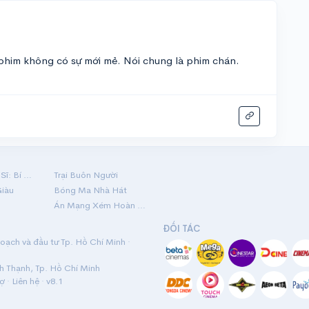
phim không có sự mới mẻ. Nói chung là phim chán.
Hộ Linh Tráng Sĩ: Bí Ẩn Mộ Vua Đinh
Trại Buôn Người
Giàu
Bóng Ma Nhà Hát
Án Mạng Xém Hoàn Hảo
ĐỐI TÁC
ạch và đầu tư Tp. Hồ Chí Minh ·
nh Thạnh, Tp. Hồ Chí Minh
rợ
·
Liên hệ
· v8.1