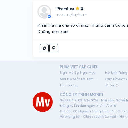
PhamHoai
4
19:42 10/01/2017
Phim ma mà chả sợ gì mấy, những cảnh trong 
Không nên xem.
PHIM VIỆT SẮP CHIẾU
Nghỉ Hè Sợ Nghỉ Hưu
Mãi Nợ Một Lời Tạm Biệt
Quý Tử Vượt 
Lên Hương
Út Lan 2
CÔNG TY TNHH MONET
Số ĐKKD: 0315367026 · Nơi cấp: Sở kế ho
Đăng ký lần đầu ngày 01/11/2018
Địa chỉ: 33 Nguyễn Trung Trực, P.5, Q. Bì
Về chúng tôi
·
Chính sách bảo mật
·
Hỗ t