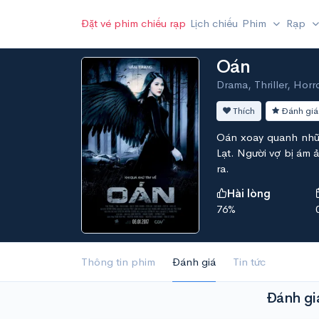
Đặt vé phim chiếu rạp
Lịch chiếu
Phim
Rạp
Oán
Drama, Thriller, Horr
Thích
Đánh giá
Oán xoay quanh nhữn
Lạt. Người vợ bị ám 
ra.
Hài lòng
76%
Thông tin phim
Đánh giá
Tin tức
Đánh gi