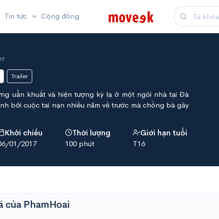
Tin tức
Cộng đồng
or
Trailer
g uẩn khuất và hiện tượng kỳ lạ ở một ngôi nhà tại Đà
ảnh bởi cuộc tai nạn nhiều năm về trước mà chồng bà gây
Khởi chiếu
Thời lượng
Giới hạn tuổi
06/01/2017
100 phút
T16
á của PhamHoai