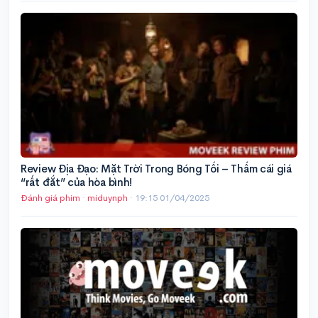
Review Địa Đạo: Mặt Trời Trong Bóng Tối – Thấm cái giá
“rất đắt” của hòa bình!
Đánh giá phim
·
miduynph
·
19:15 01/04/2025