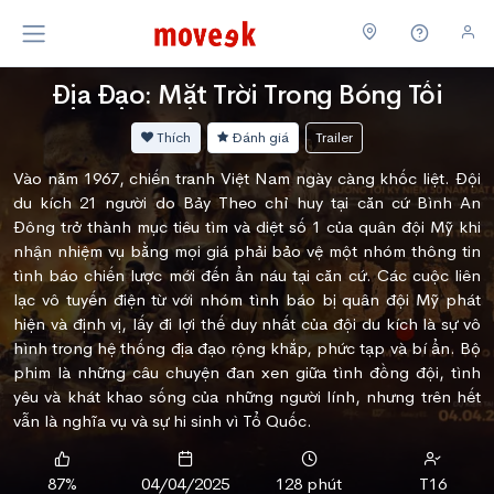
Địa Đạo: Mặt Trời Trong Bóng Tối
Thích
Đánh giá
Trailer
Vào năm 1967, chiến tranh Việt Nam ngày càng khốc liệt. Đội
du kích 21 người do Bảy Theo chỉ huy tại căn cứ Bình An
Đông trở thành mục tiêu tìm và diệt số 1 của quân đội Mỹ khi
nhận nhiệm vụ bằng mọi giá phải bảo vệ một nhóm thông tin
tình báo chiến lược mới đến ẩn náu tại căn cứ. Các cuộc liên
lạc vô tuyến điện từ với nhóm tình báo bị quân đội Mỹ phát
hiện và định vị, lấy đi lợi thế duy nhất của đội du kích là sự vô
hình trong hệ thống địa đạo rộng khắp, phức tạp và bí ẩn. Bộ
phim là những câu chuyện đan xen giữa tình đồng đội, tình
yêu và khát khao sống của những người lính, nhưng trên hết
vẫn là nghĩa vụ và sự hi sinh vì Tổ Quốc.
87%
04/04/2025
128 phút
T16