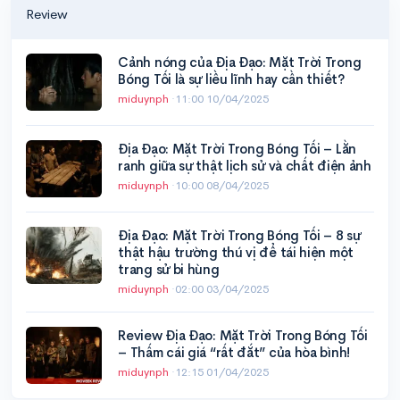
Review
Cảnh nóng của Địa Đạo: Mặt Trời Trong
Bóng Tối là sự liều lĩnh hay cần thiết?
miduynph
·
11:00 10/04/2025
Địa Đạo: Mặt Trời Trong Bóng Tối – Lằn
ranh giữa sự thật lịch sử và chất điện ảnh
miduynph
·
10:00 08/04/2025
Địa Đạo: Mặt Trời Trong Bóng Tối – 8 sự
thật hậu trường thú vị để tái hiện một
trang sử bi hùng
miduynph
·
02:00 03/04/2025
Review Địa Đạo: Mặt Trời Trong Bóng Tối
– Thấm cái giá “rất đắt” của hòa bình!
miduynph
·
12:15 01/04/2025