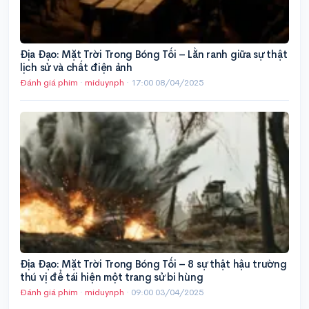
Địa Đạo: Mặt Trời Trong Bóng Tối – Lằn ranh giữa sự thật
lịch sử và chất điện ảnh
Đánh giá phim
·
miduynph
·
17:00 08/04/2025
Địa Đạo: Mặt Trời Trong Bóng Tối – 8 sự thật hậu trường
thú vị để tái hiện một trang sử bi hùng
Đánh giá phim
·
miduynph
·
09:00 03/04/2025