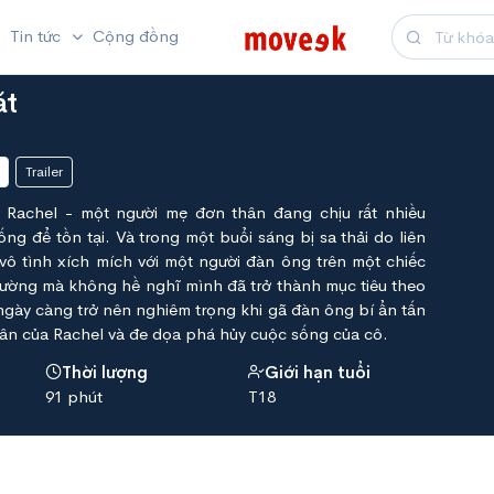
Tin tức
Cộng đồng
át
Trailer
 Rachel - một người mẹ đơn thân đang chịu rất nhiều
ng để tồn tại. Và trong một buổi sáng bị sa thải do liên
vô tình xích mích với một người đàn ông trên một chiếc
ường mà không hề nghĩ mình đã trở thành mục tiêu theo
 ngày càng trở nên nghiêm trọng khi gã đàn ông bí ẩn tấn
ân của Rachel và đe dọa phá hủy cuộc sống của cô.
Thời lượng
Giới hạn tuổi
91 phút
T18