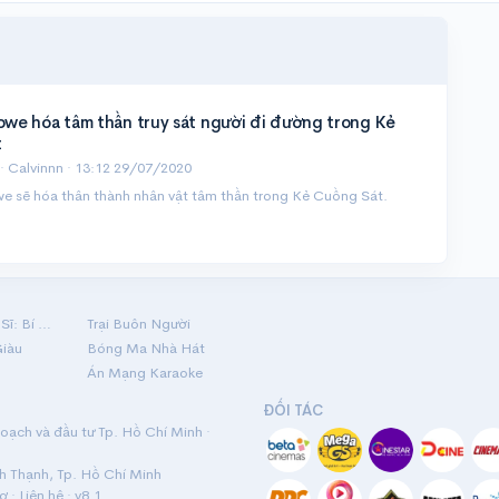
rowe hóa tâm thần truy sát người đi đường trong Kẻ
t
· Calvinnn ·
13:12 29/07/2020
we sẽ hóa thân thành nhân vật tâm thần trong Kẻ Cuồng Sát.
Hộ Linh Tráng Sĩ: Bí Ẩn Mộ Vua Đinh
Trại Buôn Người
Giàu
Bóng Ma Nhà Hát
Án Mạng Karaoke
ĐỐI TÁC
ạch và đầu tư Tp. Hồ Chí Minh ·
nh Thạnh, Tp. Hồ Chí Minh
rợ
·
Liên hệ
· v8.1