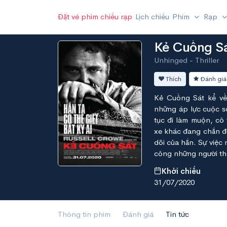
Đặt vé phim chiếu rạp
Lịch chiếu
Phim
Rạp
Kẻ Cuồng S
Unhinged - Thriller
Thích
Đánh giá
Kẻ Cuồng Sát kể về
những áp lực cuộc số
tục đi làm muộn, cô 
xe khác đang chắn đ
dõi của hắn. Sự việc
công những người th
Khởi chiếu
31/07/2020
Thông tin phim
Đánh giá
Tin tức