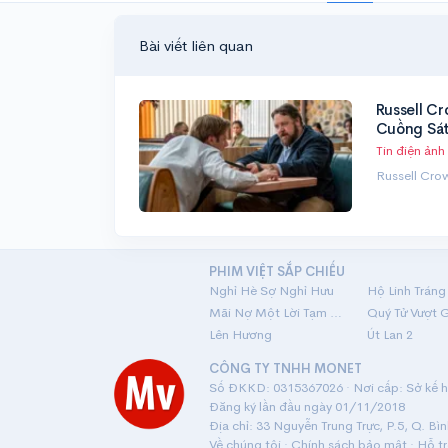
Bài viết liên quan
Russell C
Cuồng Sá
Tin điện ảnh
Russell Cro
PHIM VIỆT SẮP CHIẾU
Nghỉ Hè Sợ Nghỉ Hưu
Mãi Nợ Một Lời Tạm Biệt
Quý Tử Vượt 
Lên Hương
Út Lan 2
CÔNG TY TNHH MONET
Số ĐKKD: 0315367026 · Nơi cấp: Sở kế ho
Đăng ký lần đầu ngày 01/11/2018
Địa chỉ: 33 Nguyễn Trung Trực, P.5, Q. Bì
Về chúng tôi
·
Chính sách bảo mật
·
Hỗ t