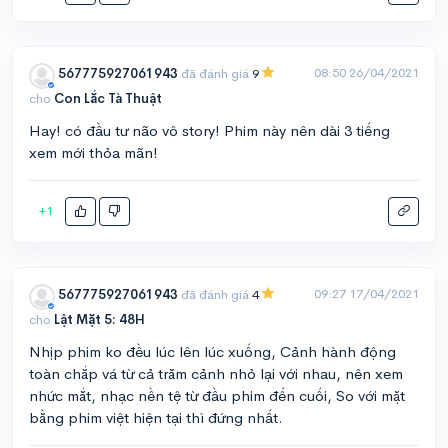
08:50 26/04/2021
567775927061943
đã đánh giá
9
cho
Con Lắc Tà Thuật
Hay! có đầu tư não vô story! Phim này nên dài 3 tiếng
xem mới thỏa mãn!
+1
09:27 17/04/2021
567775927061943
đã đánh giá
4
cho
Lật Mặt 5: 48H
Nhịp phim ko đều lúc lên lúc xuống, Cảnh hành động
toàn chắp vá từ cả trăm cảnh nhỏ lại với nhau, nên xem
nhức mắt, nhạc nền tệ từ đầu phim đến cuối, So với mặt
bằng phim việt hiện tại thì đứng nhất.