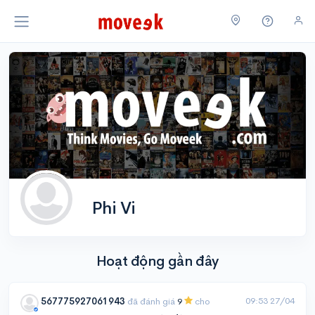
Phi Vi
Hoạt động gần đây
09:53 27/04
567775927061943
đã đánh giá
9
cho