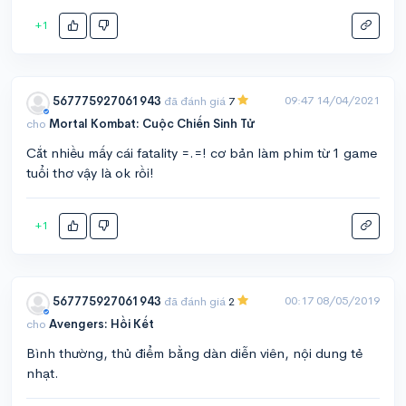
+1
09:47 14/04/2021
567775927061943
đã đánh giá
7
cho
Mortal Kombat: Cuộc Chiến Sinh Tử
Cắt nhiều mấy cái fatality =.=! cơ bản làm phim từ 1 game
tuổi thơ vậy là ok rồi!
+1
00:17 08/05/2019
567775927061943
đã đánh giá
2
cho
Avengers: Hồi Kết
Bình thường, thủ điểm bằng dàn diễn viên, nội dung tẻ
nhạt.