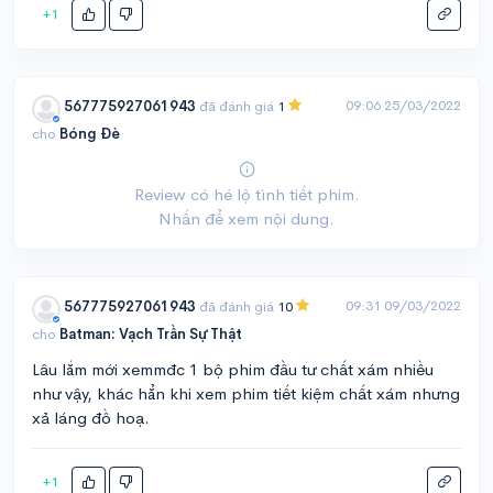
+1
09:06 25/03/2022
567775927061943
đã đánh giá
1
cho
Bóng Đè
Review có hé lộ tình tiết phim.
Nhấn để xem nội dung.
09:31 09/03/2022
567775927061943
đã đánh giá
10
cho
Batman: Vạch Trần Sự Thật
Lâu lắm mới xemmđc 1 bộ phim đầu tư chất xám nhiều
như vậy, khác hẳn khi xem phim tiết kiệm chất xám nhưng
xả láng đồ hoạ.
+1