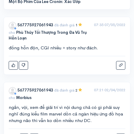
Một Bộ Phim Của Lee Cronin: Xác Ướp
07:35 07/05/2022
567775927061943
đã đánh giá
1
cho
Phù Thủy Tối Thượng Trong Đa Vũ Trụ
Hỗn Loạn
đống hỗn độn, CGI nhiều = story như đách.
07:21 02/04/2022
567775927061943
đã đánh giá
2
cho
Morbius
ngắn, vội, xem để giải trí vì nội dung chả có gì phải suy
nghĩ đúng kiểu film marvel dồn cả ngàn hiệu ứng đồ họa
nhưng não thì vẫn ko dồn nhiều như DC.