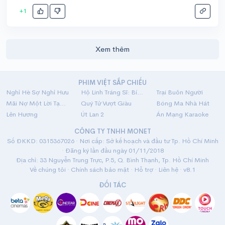
+1
Xem thêm
PHIM VIỆT SẮP CHIẾU
Nghỉ Hè Sợ Nghỉ Hưu
Hộ Linh Tráng Sĩ: Bí Ẩn Mộ Vua Đinh
Trại Buôn Người
Mãi Nợ Một Lời Tạm Biệt
Quý Tử Vượt Giàu
Bóng Ma Nhà Hát
Lên Hương
Út Lan 2
Án Mạng Karaoke
CÔNG TY TNHH MONET
Số ĐKKD: 0315367026 · Nơi cấp: Sở kế hoạch và đầu tư Tp. Hồ Chí Minh
· Đăng ký lần đầu ngày 01/11/2018
Địa chỉ: 33 Nguyễn Trung Trực, P.5, Q. Bình Thạnh, Tp. Hồ Chí Minh
Về chúng tôi
·
Chính sách bảo mật
·
Hỗ trợ
·
Liên hệ
· v8.1
ĐỐI TÁC