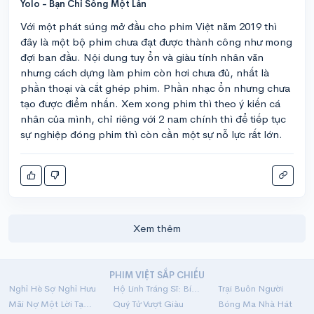
Yolo - Bạn Chỉ Sống Một Lần
Với một phát súng mở đầu cho phim Việt năm 2019 thì
đây là một bộ phim chưa đạt được thành công như mong
đợi ban đầu. Nội dung tuy ổn và giàu tính nhân văn
nhưng cách dựng làm phim còn hơi chưa đủ, nhất là
phần thoại và cắt ghép phim. Phần nhạc ổn nhưng chưa
tạo được điểm nhấn. Xem xong phim thì theo ý kiến cá
nhân của mình, chỉ riêng với 2 nam chính thì để tiếp tục
sự nghiệp đóng phim thì còn cần một sự nỗ lực rất lớn.
Xem thêm
PHIM VIỆT SẮP CHIẾU
Nghỉ Hè Sợ Nghỉ Hưu
Hộ Linh Tráng Sĩ: Bí Ẩn Mộ Vua Đinh
Trại Buôn Người
Mãi Nợ Một Lời Tạm Biệt
Quý Tử Vượt Giàu
Bóng Ma Nhà Hát