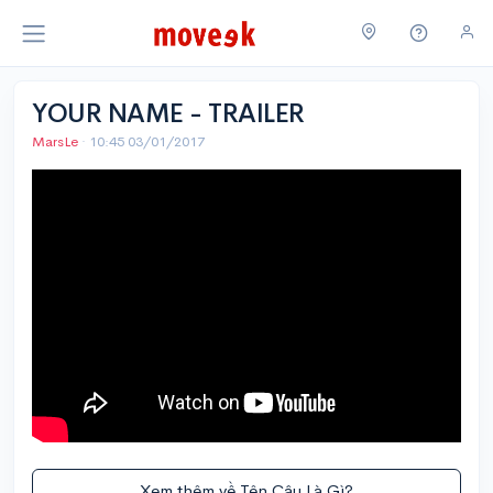
YOUR NAME - TRAILER
MarsLe
·
10:45 03/01/2017
Xem thêm về Tên Cậu Là Gì?