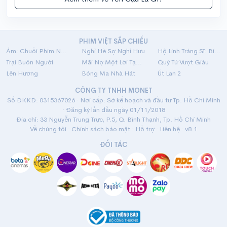
PHIM VIỆT SẮP CHIẾU
Ám: Chuỗi Phim Ngắn Linh Dị
Nghỉ Hè Sợ Nghỉ Hưu
Hộ Linh Tráng Sĩ: Bí Ẩn Mộ Vua Đinh
Trại Buôn Người
Mãi Nợ Một Lời Tạm Biệt
Quý Tử Vượt Giàu
Lên Hương
Bóng Ma Nhà Hát
Út Lan 2
CÔNG TY TNHH MONET
Số ĐKKD: 0315367026 · Nơi cấp: Sở kế hoạch và đầu tư Tp. Hồ Chí Minh
· Đăng ký lần đầu ngày 01/11/2018
Địa chỉ: 33 Nguyễn Trung Trực, P.5, Q. Bình Thạnh, Tp. Hồ Chí Minh
Về chúng tôi
·
Chính sách bảo mật
·
Hỗ trợ
·
Liên hệ
· v8.1
ĐỐI TÁC