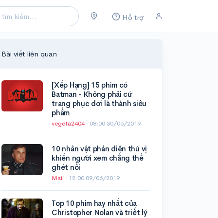
Hỗ trợ
Bài viết liên quan
[Xếp Hạng] 15 phim có
Batman - Không phải cứ
trang phục dơi là thành siêu
phẩm
vegeta2404
·
08:00 30/06/2019
10 nhân vật phản diện thú vị
khiến người xem chẳng thể
ghét nổi
Maii
·
12:00 09/06/2019
Top 10 phim hay nhất của
Christopher Nolan và triết lý