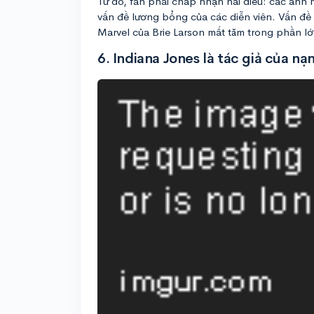
Từ đó, fan phải chấp nhận hai điều: các anh 
vấn đề lương bổng của các diễn viên. Vấn đề 
Marvel của Brie Larson mất tăm trong phần lớn
6. Indiana Jones là tác giả của nạ