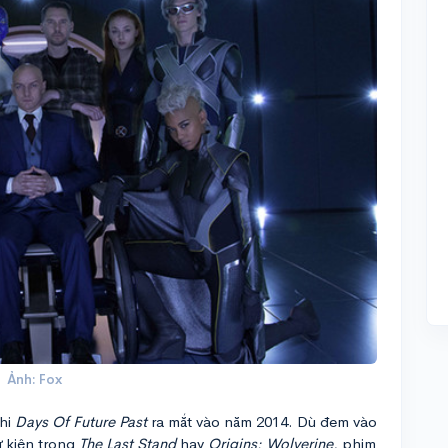
Ảnh: Fox
khi
Days Of Future Past
ra mắt vào năm 2014. Dù đem vào
ự kiện trong
The Last Stand
hay
Origins: Wolverine
, phim