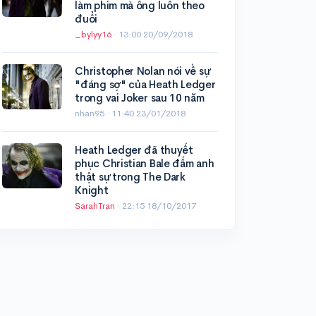
làm phim mà ông luôn theo
đuổi
_bylyy16
·
13:00 20/09/2018
Christopher Nolan nói về sự
"đáng sợ" của Heath Ledger
trong vai Joker sau 10 năm
nhan95 ·
11:40 23/01/2018
Heath Ledger đã thuyết
phục Christian Bale đấm anh
thật sự trong The Dark
Knight
SarahTran
·
22:15 18/10/2017