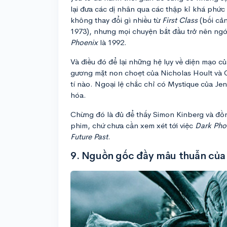
lại đưa các dị nhân qua các thập kỉ khá phứ
không thay đổi gì nhiều từ
First Class
(bối cả
1973), nhưng mọi chuyện bắt đầu trở nên ng
Phoenix
là 1992.
Và điều đó để lại những hệ lụy về diện mạo c
gương mặt non choẹt của Nicholas Hoult và Qu
tí nào. Ngoại lệ chắc chỉ có Mystique của Jen
hóa.
Chừng đó là đủ để thấy Simon Kinberg và đồ
phim, chứ chưa cần xem xét tới việc
Dark Pho
Future Past
.
9. Nguồn gốc đầy mâu thuẫn của