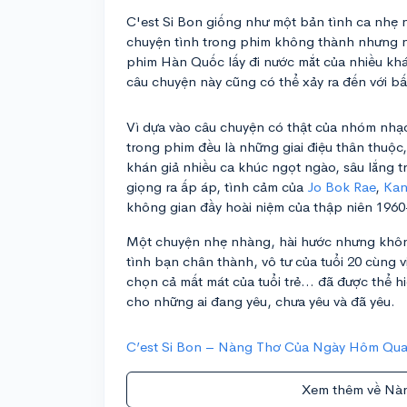
C'est Si Bon giống như một bản tình ca nhẹ n
chuyện tình trong phim không thành nhưng n
phim Hàn Quốc lấy đi nước mắt của nhiều khá
câu chuyện này cũng có thể xảy ra đến với bất
Vì dựa vào câu chuyện có thật của nhóm nhạc
trong phim đều là những giai điệu thân thuộc
khán giả nhiều ca khúc ngọt ngào, sâu lắng tr
giọng ra ấp áp, tình cảm của
Jo Bok Rae
,
Kan
không gian đầy hoài niệm của thập niên 1960
Một chuyện nhẹ nhàng, hài hước nhưng khôn
tình bạn chân thành, vô tư của tuổi 20 cùng v
chọn cả mất mát của tuổi trẻ... đã được thể 
cho những ai đang yêu, chưa yêu và đã yêu.
C’est Si Bon – Nàng Thơ Của Ngày Hôm Qu
Xem thêm về Nà