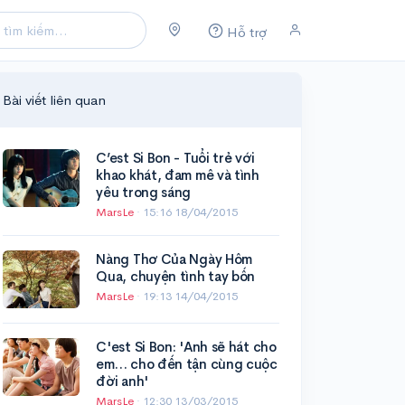
Hỗ trợ
Bài viết liên quan
C’est Si Bon - Tuổi trẻ với
khao khát, đam mê và tình
yêu trong sáng
MarsLe
·
15:16 18/04/2015
Nàng Thơ Của Ngày Hôm
Qua, chuyện tình tay bốn
MarsLe
·
19:13 14/04/2015
C'est Si Bon: 'Anh sẽ hát cho
em… cho đến tận cùng cuộc
đời anh'
MarsLe
·
12:30 13/03/2015