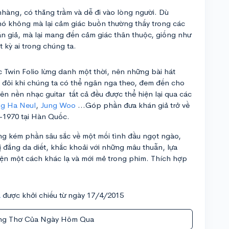
hàng, có thăng trầm và dễ đi vào lòng người. Dù
ó không mà lại cảm giác buồn thường thấy trong các
n giả, mà lại mang đến cảm giác thân thuộc, giống như
 kỳ ai trong chúng ta.
 Twin Folio lừng danh một thời, nên những bài hát
, đôi khi chúng ta có thể ngân nga theo, đem đến cho
ên nền nhạc guitar tất cả đều được thể hiện lại qua các
g Ha Neul
,
Jung Woo
…Góp phần đưa khán giả trở về
-1970 tại Hàn Quốc.
g kém phần sâu sắc về một mối tình đầu ngọt ngào,
ị đắng da diết, khắc khoải với những mâu thuẫn, lựa
hiện một cách khác lạ và mới mẻ trong phim. Thích hợp
a
được khởi chiếu từ ngày 17/4/2015
ng Thơ Của Ngày Hôm Qua