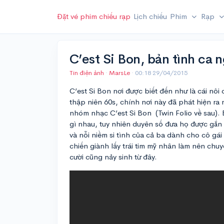
Đặt vé phim chiếu rạp
Lịch chiếu
Phim
Rạp
C’est Si Bon, bản tình ca 
Tin điện ảnh
·
MarsLe
·
00:18 29/04/2015
C’est Si Bon nơi được biết đến như là cái n
thập niên 60s, chính nơi này đã phát hiện ra
nhóm nhạc C’est Si Bon (Twin Folio về sau).
gì nhau, tuy nhiên duyên số đưa họ được gắn
và nỗi niềm si tình của cả ba dành cho cô g
chiến giành lấy trái tim mỹ nhân làm nên chu
cười cũng nảy sinh từ đây.