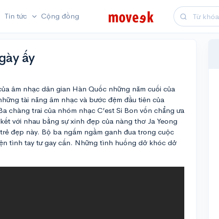
Tin tức
Cộng đồng
ngày ấy
ôi của âm nhạc dân gian Hàn Quốc những năm cuối của
 những tài năng âm nhạc và bước đệm đầu tiên của
 Ba chàng trai của nhóm nhạc C’est Si Bon vốn chẳng ưa
 kết với nhau bằng sự xinh đẹp của nàng thơ Ja Yeong
ái trẻ đẹp này. Bộ ba ngấm ngầm ganh đua trong cuộc
yện tình tay tư gay cấn. Những tình huống dở khóc dở