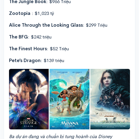
The Jungle Book
: $966 Triệu
Zootopia
: $1,023 tỷ
Alice Through the Looking Glass
: $299 Triệu
The BFG
: $242 triệu
The Finest Hours
: $52 Triệu
Pete’s Dragon
: $139 triệu
Ba dự án đang và chuẩn bị tung hoành của Disney