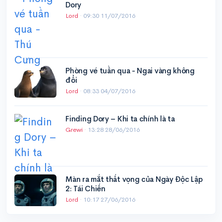
Dory
Lord
·
09:30 11/07/2016
Phòng vé tuần qua - Ngai vàng không
đổi
Lord
·
08:33 04/07/2016
Finding Dory – Khi ta chính là ta
Grewi
·
13:28 28/06/2016
Màn ra mắt thất vọng của Ngày Độc Lập
2: Tái Chiến
Lord
·
10:17 27/06/2016