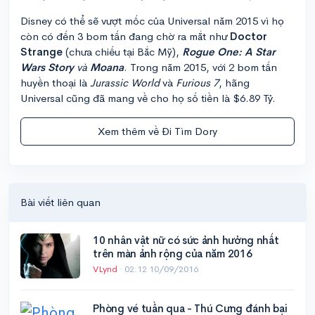
Disney có thể sẽ vượt mốc của Universal năm 2015 vì họ
còn có đến 3 bom tấn đang chờ ra mắt như
Doctor
Strange
(chưa chiếu tại Bắc Mỹ),
Rogue One: A Star
Wars Story
và
Moana
. Trong năm 2015, với 2 bom tấn
huyền thoại là
Jurassic World
và
Furious 7
, hãng
Universal cũng đã mang về cho họ số tiền là $6.89 Tỷ.
Xem thêm về Đi Tìm Dory
Bài viết liên quan
10 nhân vật nữ có sức ảnh hưởng nhất
trên màn ảnh rộng của năm 2016
VLynd
·
02:12 10/09/2016
Phòng vé tuần qua - Thú Cưng đánh bại