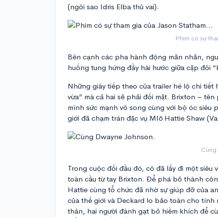
(ngôi sao Idris Elba thủ vai).
Phim có sự tha
Bên cạnh các pha hành động mãn nhãn, ngườ
huống tung hứng đầy hài hước giữa cặp đôi “
Những giây tiếp theo của trailer hé lộ chi ti
vừa” mà cả hai sẽ phải đối mặt. Brixton – tê
mình sức mạnh vô song cùng với bộ óc siêu p
giới đã chạm trán đặc vụ MI6 Hattie Shaw (Va
Cùng 
Trong cuộc đối đầu đó, cô đã lấy đi một siêu
toàn cầu từ tay Brixton. Để phá bỏ thành cô
Hattie cùng tổ chức đã nhờ sự giúp đỡ của a
của thế giới và Deckard lo bảo toàn cho tín
thân, hai người đành gạt bỏ hiềm khích để cù