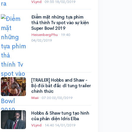
VLynd
·
09:55 18/02/2019
Điểm mặt những tựa phim
thả thính Tv spot vào sự kiện
Super Bowl 2019
HeisenbergPhu
·
19:40
04/02/2019
[TRAILER] Hobbs and Shaw -
Bộ đôi bất đắc dĩ tung trailer
chính thức
Maii
·
07:20 02/02/2019
Hobbs & Shaw tung tạo hình
của phản diện Idris Elba
VLynd
·
14:40 14/01/2019