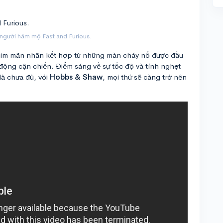
g người hâm mộ Fast and Furious.
phim mãn nhãn kết hợp từ những màn cháy nổ được đầu
ộng cận chiến. Điểm sáng về sự tốc độ và tính nghẹt
là chưa đủ, với
Hobbs & Shaw
, mọi thứ sẽ càng trở nên