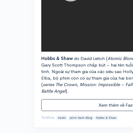
Hobbs & Shaw
do David Leitch (
Atomic Blon
Gary Scott Thompson chấp bút – hai tên tuổi
tinh. Ngoài sự tham gia của các siêu sao Ho
Elba, bộ phim còn có sự tham gia của hai bón
(
series The Crown, Mission: Impossible – Fal
Battle Angel
).
Xem thêm về Fas
Từ khóa:
trailer
phim hành động
Hobbs & Shaw