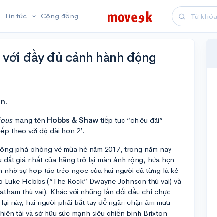
Tin tức
Cộng đồng
r với đầy đủ cảnh hành động
n.
rious
mang tên
Hobbs & Shaw
tiếp tục “chiêu đãi”
iếp theo với độ dài hơn 2’.
ông phá phòng vé mùa hè năm 2017, trong năm nay
 đắt giá nhất của hãng trở lại màn ảnh rộng, hứa hẹn
m nhờ sự hợp tác tréo ngoe của hai người đã từng là kẻ
bắp Luke Hobbs (“The Rock” Dwayne Johnson thủ vai) và
atham thủ vai). Khác với những lần đối đầu chỉ chực
 lại này, hai người phải bắt tay để ngăn chặn âm mưu
hiên tài và sở hữu sức mạnh siêu chiến binh Brixton