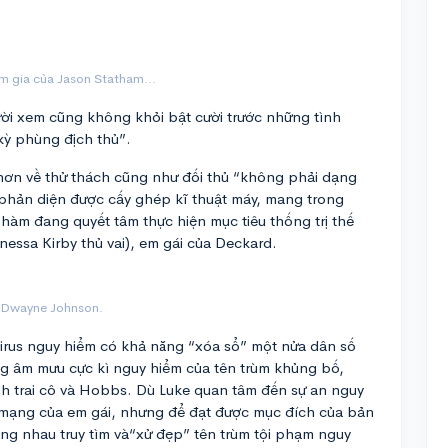
m gia của Jason Statham...
i xem cũng không khỏi bật cười trước những tình
kỳ phùng địch thủ”.
ết hơn về thử thách cũng như đối thủ “không phải dạng
n phản diện được cấy ghép kĩ thuật máy, mang trong
hàm đang quyết tâm thực hiện mục tiêu thống trị thế
nessa Kirby thủ vai), em gái của Deckard.
Dwayne Johnson.
 virus nguy hiểm có khả năng “xóa sổ” một nửa dân số
ng âm mưu cực kì nguy hiểm của tên trùm khủng bố,
nh trai cô và Hobbs. Dù Luke quan tâm đến sự an nguy
h mạng của em gái, nhưng để đạt được mục đích của bản
ng nhau truy tìm và
“xử đẹp” tên trùm tội phạm nguy