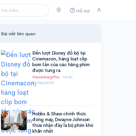
Hỗ trợ
Bài viết liên quan
Đến lượt Disney đổ bộ tại
Cinemacon, hàng loạt clip
bom tấn của các hãng phim
được tung ra
HeisenbergPhu
·
14:20
04/04/2019
Hobbs & Shaw chính thức
đóng máy, Dwayne Johnson
thừa nhận đây là bộ phim khó
khăn nhất