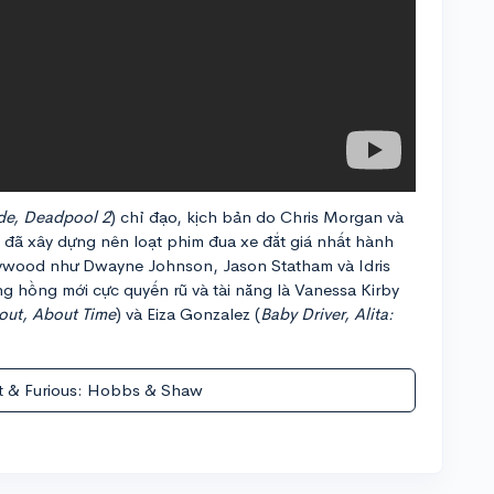
de, Deadpool 2
) chỉ đạo, kịch bản do Chris Morgan và
 đã xây dựng nên loạt phim đua xe đắt giá nhất hành
llywood như Dwayne Johnson, Jason Statham và Idris
g hồng mới cực quyến rũ và tài năng là Vanessa Kirby
lout, About Time
) và Eiza Gonzalez (
Baby Driver, Alita:
t & Furious: Hobbs & Shaw