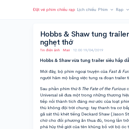
Đặt vé phim chiếu rạp
Lịch chiếu
Phim
Rạp
Hobbs & Shaw tung traile
nghẹt thở
Tin điện ảnh
·
Maii
·
12:00 19/04/2019
Hobbs & Shaw vừa tung trailer siêu hấp dẫ
Mới đây, bộ phim ngoại truyện của
Fast & Fu
người hâm mộ bằng việc tung ra đoạn trailer t
Sau phần phim thứ 8
The Fate of the Furious
c
Universal sẽ đưa một trong những thương hiệu
tiếp nối thành tích đáng mơ ước của loạt phi
thù không đội trời chung: tay thanh tra cơ 
gã sát thủ khét tiếng Deckard Shaw (Jason St
chờ cho đối phương ăn thua đủ, trong lần trở
phá hủy thế giới của tên khủng bố với bộ óc t