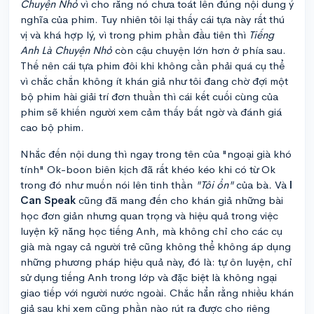
Chuyện Nhỏ
vì cho rằng nó chưa toát lên đúng nội dung ý
nghĩa của phim. Tuy nhiên tôi lại thấy cái tựa này rất thú
vị và khá hợp lý, vì trong phim phần đầu tiên thì
Tiếng
Anh Là Chuyện Nhỏ
còn cậu chuyện lớn hơn ở phía sau.
Thế nên cái tựa phim đôi khi không cần phải quá cụ thể
vì chắc chắn không ít khán giả như tôi đang chờ đợi một
bộ phim hài giải trí đơn thuần thì cái kết cuối cùng của
phim sẽ khiến người xem cảm thấy bất ngờ và đánh giá
cao bộ phim.
Nhắc đến nội dung thì ngay trong tên của "ngoại già khó
tính" Ok-boon biên kịch đã rất khéo kéo khi có từ Ok
trong đó như muốn nói lên tinh thần
"Tôi ổn"
của bà
.
Và
I
Can Speak
cũng đã mang đến cho khán giả những bài
học đơn giản nhưng quan trọng và hiệu quả trong việc
luyện kỹ năng học tiếng Anh, mà không chỉ cho các cụ
già mà ngay cả người trẻ cũng không thể không áp dụng
những phương pháp hiệu quả này, đó là: tự ôn luyện, chỉ
sử dụng tiếng Anh trong lớp và đặc biệt là không ngại
giao tiếp với người nước ngoài. Chắc hẳn rằng nhiều khán
giả sau khi xem cũng phần nào rút ra được cho riêng