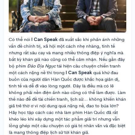
Có thể nói
I Can Speak
đã xuất sắc khi phản ánh những
vấn đề chính trị, xã hội một cách nhẹ nhàng, tinh tế
nhưng rất sâu cay và mang nhiều thông điệp ý nghĩa mà
bất kỳ khán giả nào cũng có thể cảm nhận. Nếu gần đây
bộ phim
Đảo Địa Ngục
tái hiện câu chuyện chiến tranh
một cách nặng nề thì trong
I Can Speak
quá khứ đau
buồn của người dân Hàn Quốc được khắc họa giản dị,
tinh tế và dễ đi vào lòng người. Đây là điều mà có lẽ
không phải nền điện ảnh nào cũng có thể làm được. Làm
thế nào để đề tài chiến tranh, lịch sử... không khiến khán
giả trẻ thờ ơ vì nội dung quá nặng nề, đao to búa lớn?
Hãy học tập cách các nhà làm phim Hàn Quốc đã rất
khéo léo khi xây dựng một tác phẩm giải trí nhưng vẫn
lồng ghép một câu chuyện có giá trị nhân văn và đặc biệt
là mang thông điệp lịch sử tới khán giả.