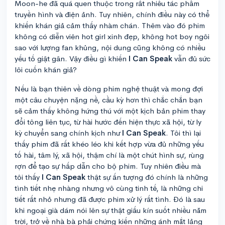
Moon-he đã quá quen thuộc trong rất nhiều tác phẩm
truyền hình và điện ảnh. Tuy nhiên, chính điều này có thể
khiến khán giả cảm thấy nhàm chán. Thêm vào đó phim
không có diễn viên hot girl xinh đẹp, không hot boy ngôi
sao với lượng fan khủng, nội dung cũng không có nhiều
yếu tố giật gân. Vậy điều gì khiến
I Can Speak
vẫn đủ sức
lôi cuốn khán giả?
Nếu là bạn thiên về dòng phim nghệ thuật và mong đợi
một câu chuyện nặng nề, cầu kỳ hơn thì chắc chắn bạn
sẽ cảm thấy không hứng thú với một kịch bản phim thay
đổi tông liên tục, từ hài hước đến hiện thực xã hội, từ ly
kỳ chuyển sang chính kịch như
I Can Speak
. Tôi thì lại
thấy phim đã rất khéo léo khi kết hợp vừa đủ những yếu
tố hài, tâm lý, xã hội, thậm chí là một chút hình sự, rùng
rợn để tạo sự hấp dẫn cho bộ phim. Tuy nhiên điều mà
tôi thấy
I Can Speak
thật sự ấn tượng đó chính là những
tình tiết nhẹ nhàng nhưng vô cùng tinh tế, là những chi
tiết rất nhỏ nhưng đã được phim xử lý rất tình. Đó là sau
khi ngoại già dám nói lên sự thật giấu kín suốt nhiều năm
trời, trở về nhà bà phải chứng kiến những ánh mắt lảng