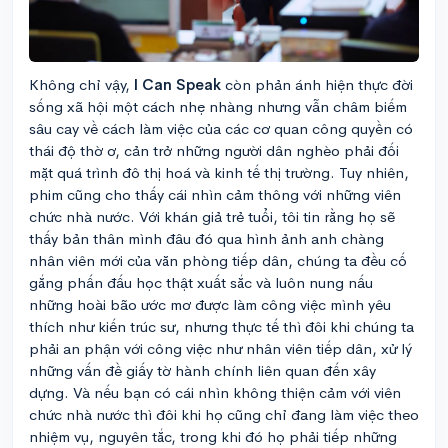
Không chỉ vậy,
I Can Speak
còn phản ánh hiện thực đời
sống xã hội một cách nhẹ nhàng nhưng vẫn châm biếm
sâu cay về cách làm việc của các cơ quan công quyền có
thái độ thờ ơ, cản trở những người dân nghèo phải đối
mặt quá trình đô thị hoá và kinh tế thị trường. Tuy nhiên,
phim cũng cho thấy cái nhìn cảm thông với những viên
chức nhà nước. Với khán giả trẻ tuổi, tôi tin rằng họ sẽ
thấy bản thân mình đâu đó qua hình ảnh anh chàng
nhân viên mới của văn phòng tiếp dân, chúng ta đều cố
gắng phấn đấu học thật xuất sắc và luôn nung nấu
những hoài bão ước mơ được làm công việc mình yêu
thích như kiến trúc sư, nhưng thực tế thì đôi khi chúng ta
phải an phận với công việc như nhân viên tiếp dân, xử lý
những vấn đề giấy tờ hành chính liên quan đến xây
dựng. Và nếu bạn có cái nhìn không thiện cảm với viên
chức nhà nước thì đôi khi họ cũng chỉ đang làm việc theo
nhiệm vụ, nguyên tắc, trong khi đó họ phải tiếp những