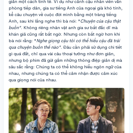
giản một cách tinh tế. Ví dụ như cảnh cậu nhân viên văn
phòng tiếp dân, gia sư tiếng Anh của ngoại già khó tính,
kể câu chuyện về cuộc đời mình bằng một tràng tiếng
Anh, sau khi lắng nghe thì bà nói: "
Chuyện của cậu thật
buồn"
. Không riêng nhân vật anh gia sư bất đắc dĩ mà
khán giả cũng rất bất ngờ. Nhưng còn bất ngờ hơn khi
bà nói rằng: "
Nghe giọng cậu tôi có thể hiểu cậu đã trải
qua chuyện buồn thế nào".
Đâu cần phải sử dụng chi tiết
gì quá đắt, chỉ qua vài câu thoại tưởng như đơn giản,
nhưng bộ phim đã gửi gắm những thông điệp giản dị mà
sâu sắc rằng: Chúng ta có thể không hiểu ngôn ngữ của
nhau, nhưng chúng ta có thể cảm nhận được cảm xúc
qua giọng nói của nhau.