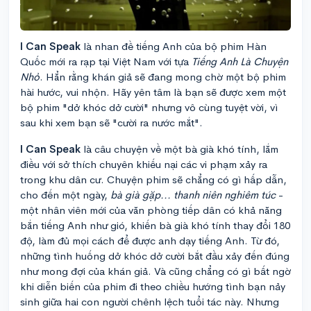
I Can Speak
là nhan đề tiếng Anh của bộ phim Hàn
Quốc mới ra rạp tại Việt Nam với tựa
Tiếng Anh Là Chuyện
Nhỏ
. Hẳn rằng khán giả sẽ đang mong chờ một bộ phim
hài hước, vui nhộn. Hãy yên tâm là bạn sẽ được xem một
bộ phim "dở khóc dở cười" nhưng vô cùng tuyệt vời, vì
sau khi xem bạn sẽ "cười ra nước mắt".
I Can Speak
là câu chuyện về một bà già khó tính, lắm
điều với sở thích chuyên khiếu nại các vi phạm xảy ra
trong khu dân cư. Chuyện phim sẽ chẳng có gì hấp dẫn,
cho đến một ngày,
bà già gặp... thanh niên nghiêm túc
-
một nhân viên mới của văn phòng tiếp dân có khả năng
bắn tiếng Anh như gió, khiến bà già khó tính thay đổi 180
độ, làm đủ mọi cách để được anh dạy tiếng Anh. Từ đó,
những tình huống dở khóc dở cười bắt đầu xảy đến đúng
như mong đợi của khán giả. Và cũng chẳng có gì bất ngờ
khi diễn biến của phim đi theo chiều hướng tình bạn nảy
sinh giữa hai con người chênh lệch tuổi tác này. Nhưng