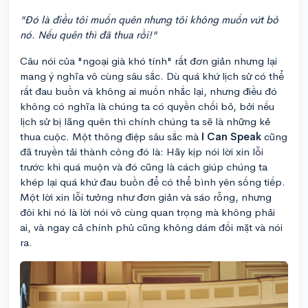
"Đó là điều tôi muốn quên nhưng tôi không muốn vứt bỏ
nó. Nếu quên thì đã thua rồi!"
Câu nói của "ngoại già khó tính" rất đơn giản nhưng lại
mang ý nghĩa vô cùng sâu sắc. Dù quá khứ lịch sử có thể
rất đau buồn và không ai muốn nhắc lại, nhưng điều đó
không có nghĩa là chúng ta có quyền chối bỏ, bởi nếu
lịch sử bị lãng quên thì chính chúng ta sẽ là những kẻ
thua cuộc. Một thông điệp sâu sắc mà
I Can Speak
cũng
đã truyền tải thành công đó là: Hãy kịp nói lời xin lỗi
trước khi quá muộn và đó cũng là cách giúp chúng ta
khép lại quá khứ đau buồn để có thể bình yên sống tiếp.
Một lời xin lỗi tưởng như đơn giản và sáo rỗng, nhưng
đôi khi nó là lời nói vô cùng quan trọng mà không phải
ai, và ngay cả chính phủ cũng không dám đối mặt và nói
ra.