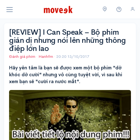
[REVIEW] I Can Speak – Bộ phim
giản dị nhưng nói lên những thông
điệp lớn lao
Đánh giá phim
·
Hanhfm
·
20:20 13/10/2017
Hãy yên tâm là bạn sẽ được xem một bộ phim "dở
khóc dở cười" nhưng vô cùng tuyệt vời, vì sau khi
xem bạn sẽ "cười ra nước mắt".