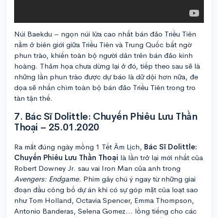
Núi Baekdu – ngọn núi lửa cao nhất bán đảo Triều Tiên
nằm ở biên giới giữa Triều Tiên và Trung Quốc bất ngờ
phun trào, khiến toàn bộ người dân trên bán đảo kinh
hoàng. Thảm họa chưa dừng lại ở đó, tiếp theo sau sẽ là
những lần phun trào được dự báo là dữ dội hơn nữa, đe
dọa sẽ nhấn chìm toàn bộ bán đảo Triều Tiên trong tro
tàn tận thế.
7. Bác Sĩ Dolittle: Chuyến Phiêu Lưu Thần
Thoại – 25.01.2020
Ra mắt đúng ngày mồng 1 Tết Âm Lịch,
Bác Sĩ Dolittle:
Chuyến Phiêu Lưu Thần Thoại
là lần trở lại mới nhất của
Robert Downey Jr. sau vai Iron Man của anh trong
Avengers: Endgame.
Phim gây chú ý ngay từ những giai
đoạn đầu công bố dự án khi có sự góp mặt của loạt sao
như Tom Holland, Octavia Spencer, Emma Thompson,
Antonio Banderas, Selena Gomez… lồng tiếng cho các