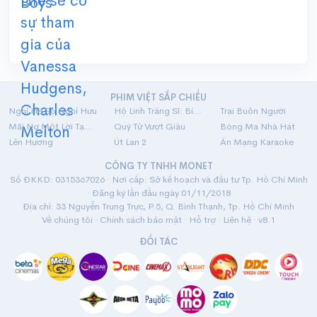
PHIM VIỆT SẮP CHIẾU
Nghỉ Hè Sợ Nghỉ Hưu
Hộ Linh Tráng Sĩ: Bí Ẩn Mộ Vua Đinh
Trại Buôn Người
Mãi Nợ Một Lời Tạm Biệt
Quý Tử Vượt Giàu
Bóng Ma Nhà Hát
Lên Hương
Út Lan 2
Án Mạng Karaoke
CÔNG TY TNHH MONET
Số ĐKKD: 0315367026 · Nơi cấp: Sở kế hoạch và đầu tư Tp. Hồ Chí Minh
· Đăng ký lần đầu ngày 01/11/2018
Địa chỉ: 33 Nguyễn Trung Trực, P.5, Q. Bình Thạnh, Tp. Hồ Chí Minh
Về chúng tôi
·
Chính sách bảo mật
·
Hỗ trợ
·
Liên hệ
· v8.1
ĐỐI TÁC