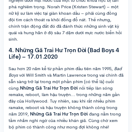
nghiệm dưới mặt nước của một tổ chức khoa học bị tàn
phá nghiêm trọng. Norah Price (Kristen Stewart) – một
nữ kỹ sư làm việc tại giàn khoan dầu – phải cùng đồng
đội tìm cách thoát ra khỏi đống đổ nát. Thế nhưng,
chính trận động đất đó đã đánh thức những sinh vật kỳ
quái và hung hãn ở độ sâu 7 dặm dưới mực nước biển hồi
sinh.
4. Những Gã Trai Hư Trọn Đời (Bad Boys 4
Life) – 17.01.2020
Sau hơn 20 năm kể từ phần phim đầu tiên năm 1995,
Bad
Boys
với Will Smith và Martin Lawrence trong vai chính đã
sẵn sàng trở lại trong một phần phim (có thể là) cuối
cùng.
Những Gã Trai Hư Trọn Đời
nối tiếp làn sóng
remake, reboot, làm hậu truyện… trong những năm gần
đây của Hollywood. Tuy nhiên, sau khi rất nhiều phim
ramake, reboot và hậu truyện không thành công trong
năm 2019,
Những Gã Trai Hư Trọn Đời
đang nằm trong
tầm nhắm nghi ngờ của nhiều khán giả. Cùng chờ xem
bộ phim có thành công như mong đợi không nhé!