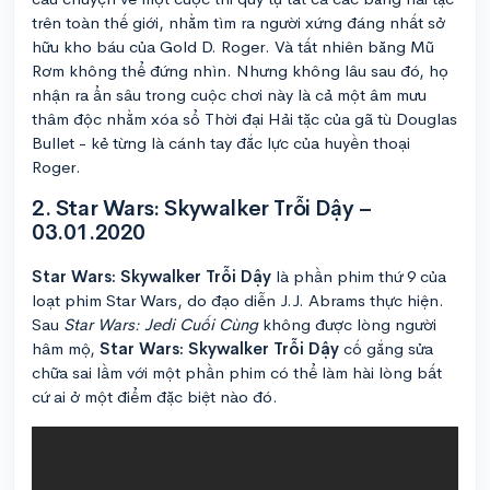
trên toàn thế giới, nhằm tìm ra người xứng đáng nhất sở
hữu kho báu của Gold D. Roger. Và tất nhiên băng Mũ
Rơm không thể đứng nhìn. Nhưng không lâu sau đó, họ
nhận ra ẩn sâu trong cuộc chơi này là cả một âm mưu
thâm độc nhằm xóa sổ Thời đại Hải tặc của gã tù Douglas
Bullet - kẻ từng là cánh tay đắc lực của huyền thoại
Roger.
2. Star Wars: Skywalker Trỗi Dậy –
03.01.2020
Star Wars: Skywalker Trỗi Dậy
là phần phim thứ 9 của
loạt phim Star Wars, do đạo diễn J.J. Abrams thực hiện.
Sau
Star Wars: Jedi Cuối Cùng
không được lòng người
hâm mộ,
Star Wars: Skywalker Trỗi Dậy
cố gắng sửa
chữa sai lầm với một phần phim có thể làm hài lòng bất
cứ ai ở một điểm đặc biệt nào đó.