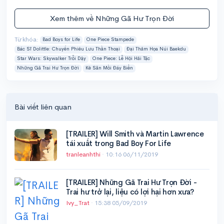
Xem thêm về Những Gã Hư Trọn Đời
Từ khóa:
Bad Boys for Life
One Piece Stampede
Bác Sĩ Dolittle: Chuyến Phiêu Lưu Thần Thoại
Đại Thảm Họa Núi Baekdu
Star Wars: Skywalker Trỗi Dậy
One Piece: Lễ Hội Hải Tặc
Những Gã Trai Hư Trọn Đời
Kẻ Săn Mồi Đáy Biển
Bài viết liên quan
[TRAILER] Will Smith và Martin Lawrence
tái xuất trong Bad Boy For Life
tranleanhthi
·
10:16 06/11/2019
[TRAILER] Những Gã Trai Hư Trọn Đời -
Trai hư trở lại, liệu có lợi hại hơn xưa?
Ivy_Trat
·
15:38 05/09/2019