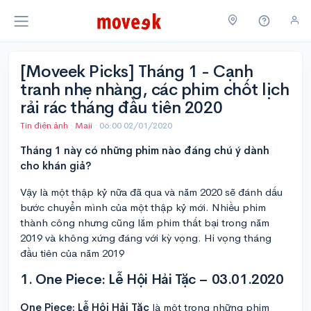
[Moveek Picks] Tháng 1 - Cạnh
tranh nhẹ nhàng, các phim chốt lịch
rải rác tháng đầu tiên 2020
Tin điện ảnh
·
Maii
·
06:00 02/01/2020
Tháng 1 này có những phim nào đáng chú ý dành
cho khán giả?
Vậy là một thập kỷ nữa đã qua và năm 2020 sẽ đánh dấu
bước chuyển mình của một thập kỷ mới. Nhiều phim
thành công nhưng cũng lắm phim thất bại trong năm
2019 và không xứng đáng với kỳ vọng. Hi vọng tháng
đầu tiên của năm 2019
1. One Piece: Lễ Hội Hải Tặc – 03.01.2020
One Piece: Lễ Hội Hải Tặc
là một trong những phim