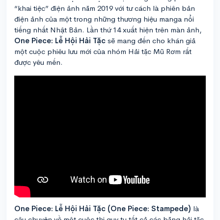
“khai tiệc” điện ảnh năm 2019 với tư cách là phiên bản
điện ảnh của một trong những thương hiệu manga nổi
tiếng nhất Nhật Bản. Lần thứ 14 xuất hiện trên màn ảnh,
One Piece: Lễ Hội Hải Tặc
sẽ mang đến cho khán giả
một cuộc phiêu lưu mới của nhóm Hải tặc Mũ Rơm rất
được yêu mến.
One Piece: Lễ Hội Hải Tặc (One Piece: Stampede)
là
câu chuyện về một cuộc thi quy tụ tất cả các băng hải tặc