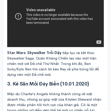
Star Wars: Skywalker Trỗi Dậy
tiếp tục và kết thúc
Skywalker Saga. Quân Kháng Chiến lao vào một trận
chiến mới với Đế chế Thứ Nhất. Trong khi đó, Ben
Solo/Kylo Ren tìm cách lôi kéo Rey về phe bóng tối để
dựng nên một Đế chế mới.
3. Kẻ Săn Mồi Đáy Biển (10.01.2020)
Mặc dù Charlie's Angels không thành công về mặt
doanh thu, nhưng sự góp mặt của Kristen Steward nhận
được nhiều phản hồi tích cực của khán giả. Cô là một
trong những nữ diễn viên thế hệ mới có nhiều nỗ lực