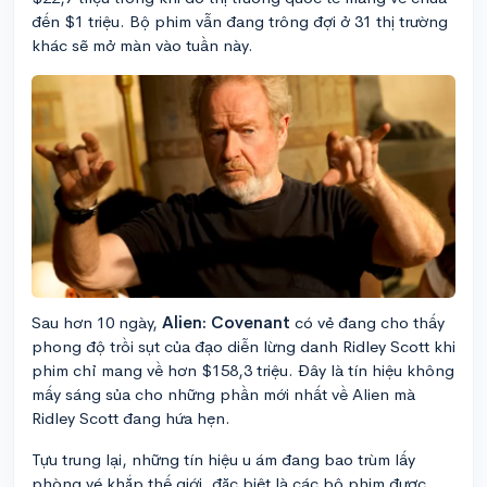
đến $1 triệu. Bộ phim vẫn đang trông đợi ở 31 thị trường
khác sẽ mở màn vào tuần này.
Sau hơn 10 ngày,
Alien: Covenant
có vẻ đang cho thấy
phong độ trồi sụt của đạo diễn lừng danh Ridley Scott khi
phim chỉ mang về hơn $158,3 triệu. Đây là tín hiệu không
mấy sáng sủa cho những phần mới nhất về Alien mà
Ridley Scott đang hứa hẹn.
Tựu trung lại, những tín hiệu u ám đang bao trùm lấy
phòng vé khắp thế giới, đặc biệt là các bộ phim được