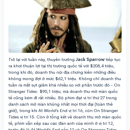
Trở lại với tuần này, thuyền trưởng
Jack Sparrow
tiếp tục
ra khơi thuận lợi tại thị trường quốc tế với $208,4 triệu,
trong khi đó, doanh thu nội địa chứng kiến những điều
không mong đợi ở mức $62,1 triệu. Không chỉ doanh thu
tuần ra mắt sụt giảm khá nhiều so với phần trước đó - On
Stranger Tides: $90,1 triệu; mà doanh thu mở màn quốc
tế cũng kém đi rất nhiều. Bộ phim đạt vị trí thứ 27 trong
danh sách mở màn khủng nhất mọi thời đại (toàn thế
giới), trong khi At World’s End vị trí 16, còn On Stranger
Tides vị trí 15. Còn ở tổng kết về doanh thu mở màn quốc
tế, phim vẫn xếp sau các đàn anh của mình ở vị trí 12,
trước đó là At World’s End xếp 11 và On Stranger Tides