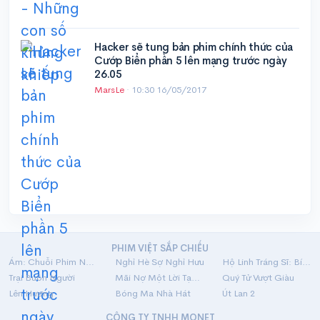
Hacker sẽ tung bản phim chính thức của
Cướp Biển phần 5 lên mạng trước ngày
26.05
MarsLe
·
10:30 16/05/2017
PHIM VIỆT SẮP CHIẾU
Ám: Chuỗi Phim Ngắn Linh Dị
Nghỉ Hè Sợ Nghỉ Hưu
Hộ Linh Tráng Sĩ: Bí Ẩn Mộ Vua Đinh
Trại Buôn Người
Mãi Nợ Một Lời Tạm Biệt
Quý Tử Vượt Giàu
Lên Hương
Bóng Ma Nhà Hát
Út Lan 2
CÔNG TY TNHH MONET