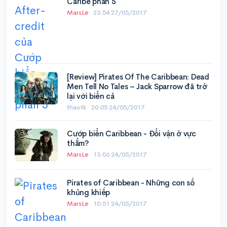
Caribe phần 5
MarsLe
·
23:54 27/05/2017
[Review] Pirates Of The Caribbean: Dead
Men Tell No Tales – Jack Sparrow đã trở
lại với biển cả
thaotk ·
20:05 24/05/2017
Cướp biển Caribbean - Đổi vận ở vực
thẳm?
MarsLe
·
13:06 24/05/2017
Pirates of Caribbean - Những con số
khủng khiếp
MarsLe
·
10:51 24/05/2017