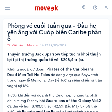
Phòng vé cuối tuần qua - Đầu hè
yên ắng với Cướp biển Caribe phần
5
Tin điện ảnh
·
MarsLe
·
14:27 29/05/2017
Thuyền trưởng Jack Sparrow tiếp tục ra khơi thuận
lợi tại thị trường quốc tế với $208,4 triệu.
Không ngoài dự đoán,
Pirates of the Caribbeans:
Dead Men Tell No Tales
dễ dàng vượt qua Baywatch
trong ngày lễ Memorial Day (lễ Tưởng niệm chiến sĩ trận
vogn) tại Mỹ.
Trước khi đến với doanh thu tổng hợp, chúng ta phải
chúc mừng Disney bởi
Guardians of the Galaxy Vol.2
đã thu về hơn $783,3 triệu (42,5% Bắc Mỹ/ 57,5% thế
giới). Và
Beauty and the Beast
đã trở thành bộ phim