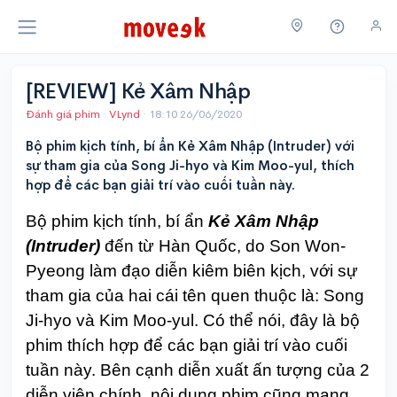
[REVIEW] Kẻ Xâm Nhập
Đánh giá phim
·
VLynd
·
18:10 26/06/2020
Bộ phim kịch tính, bí ẩn Kẻ Xâm Nhập (Intruder) với
sự tham gia của Song Ji-hyo và Kim Moo-yul, thích
hợp để các bạn giải trí vào cuối tuần này.
Bộ phim kịch tính, bí ẩn
Kẻ Xâm Nhập
(Intruder)
đến từ Hàn Quốc, do Son Won-
Pyeong làm đạo diễn kiêm biên kịch, với sự
tham gia của hai cái tên quen thuộc là: Song
Ji-hyo và Kim Moo-yul. Có thể nói, đây là bộ
phim thích hợp để các bạn giải trí vào cuối
tuần này. Bên cạnh diễn xuất ấn tượng của 2
diễn viên chính, nội dung phim cũng mang