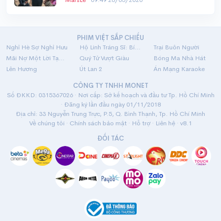
PHIM VIỆT SẮP CHIẾU
Nghỉ Hè Sợ Nghỉ Hưu
Hộ Linh Tráng Sĩ: Bí Ẩn Mộ Vua Đinh
Trại Buôn Người
Mãi Nợ Một Lời Tạm Biệt
Quý Tử Vượt Giàu
Bóng Ma Nhà Hát
Lên Hương
Út Lan 2
Án Mạng Karaoke
CÔNG TY TNHH MONET
Số ĐKKD: 0315367026 · Nơi cấp: Sở kế hoạch và đầu tư Tp. Hồ Chí Minh
· Đăng ký lần đầu ngày 01/11/2018
Địa chỉ: 33 Nguyễn Trung Trực, P.5, Q. Bình Thạnh, Tp. Hồ Chí Minh
Về chúng tôi
·
Chính sách bảo mật
·
Hỗ trợ
·
Liên hệ
· v8.1
ĐỐI TÁC