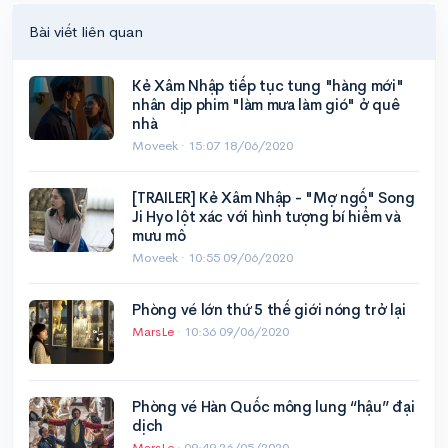
Bài viết liên quan
Kẻ Xâm Nhập tiếp tục tung "hàng mới"
nhân dịp phim "làm mưa làm gió" ở quê
nhà
Moveek ·
15:07 18/06/2020
[TRAILER] Kẻ Xâm Nhập - "Mợ ngố" Song
Ji Hyo lột xác với hình tượng bí hiểm và
mưu mô
Moveek ·
10:55 09/06/2020
Phòng vé lớn thứ 5 thế giới nóng trở lại
MarsLe
·
10:36 09/06/2020
Phòng vé Hàn Quốc mông lung “hậu” đại
dịch
MarsLe
·
09:49 26/05/2020