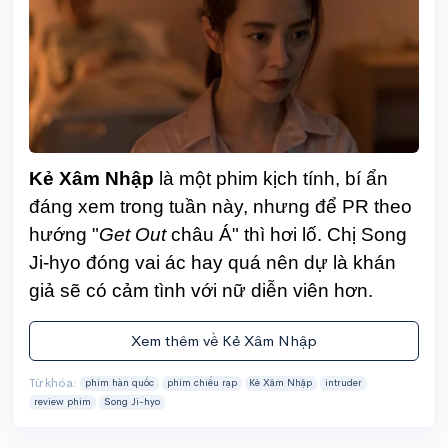
Kẻ Xâm Nhập
là một phim kịch tính, bí ẩn
đáng xem trong tuần này, nhưng để PR theo
hướng "
Get Out
châu Á" thì hơi lố. Chị Song
Ji-hyo đóng vai ác hay quá nên dự là khán
giả sẽ có cảm tình với nữ diễn viên hơn.
Xem thêm về Kẻ Xâm Nhập
Từ khóa:
phim hàn quốc
phim chiếu rạp
Kẻ Xâm Nhập
intruder
review phim
Song Ji-hyo