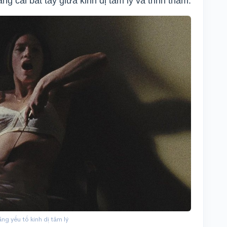
ng cái bắt tay giữa kinh dị tâm lý và trinh thám.
ng yếu tố kinh dị tâm lý