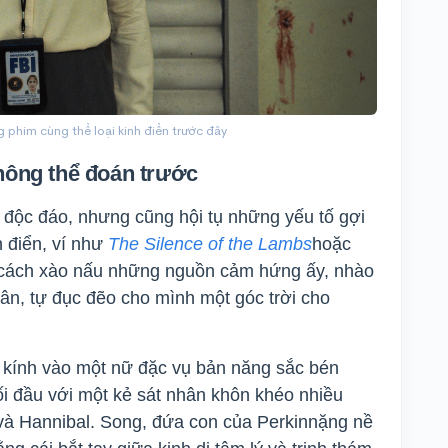
phim cùng thể loại kinh điển trước đây
hông thể đoán trước
độc đáo, nhưng cũng hội tụ những yếu tố gợi
h điển, ví như
The Silence of the Lambs
hoặc
t cách xào nấu những nguồn cảm hứng ấy, nhào
ân, tự đục đẽo cho mình một góc trời cho
 kính vào một nữ đặc vụ bản năng sắc bén
i đầu với một kẻ sát nhân khôn khéo nhiều
và Hannibal. Song, đứa con của Perkin
nặng nề