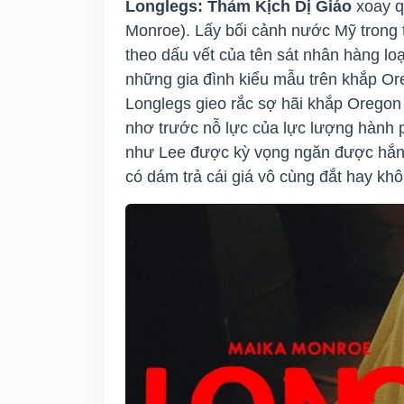
Longlegs: Thảm Kịch Dị Giáo
xoay q
Monroe). Lấy bối cảnh nước Mỹ trong t
theo dấu vết của tên sát nhân hàng lo
những gia đình kiểu mẫu trên khắp Ore
Longlegs gieo rắc sợ hãi khắp Oregon
nhơ trước nỗ lực của lực lượng hành p
như Lee được kỳ vọng ngăn được hắn, 
có dám trả cái giá vô cùng đắt hay kh