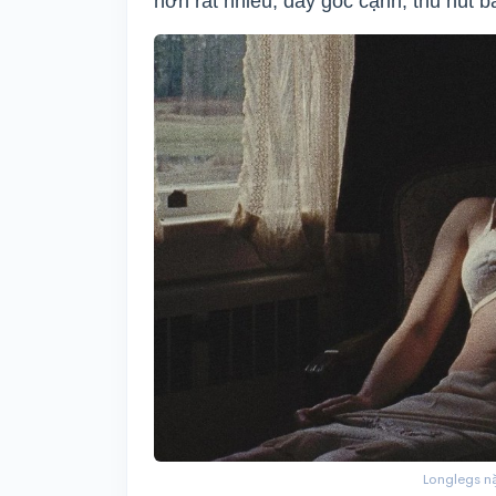
hơn rất nhiều, đầy góc cạnh, thu hút bằ
Longlegs nặ