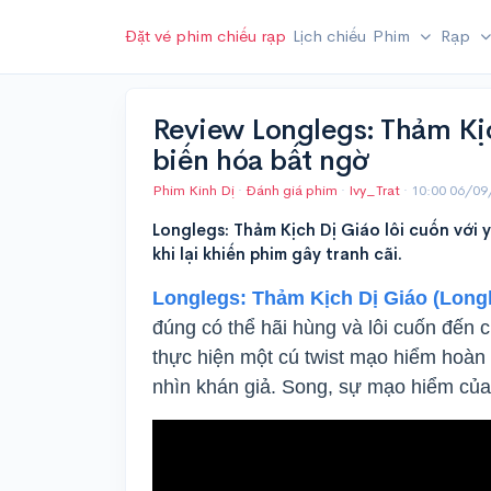
Đặt vé phim chiếu rạp
Lịch chiếu
Phim
Rạp
Review Longlegs: Thảm Kịc
biến hóa bất ngờ
Phim Kinh Dị
·
Đánh giá phim
·
Ivy_Trat
·
10:00 06/09
Longlegs: Thảm Kịch Dị Giáo lôi cuốn với y
khi lại khiến phim gây tranh cãi.
Longlegs: Thảm Kịch Dị Giáo (Long
đúng có thể hãi hùng và lôi cuốn đến
thực hiện một cú twist mạo hiểm hoàn
nhìn khán giả. Song, sự mạo hiểm củ