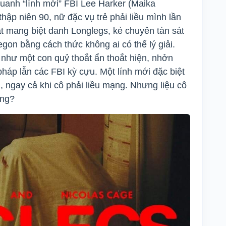
uanh “lính mới” FBI Lee Harker (Maika
hập niên 90, nữ đặc vụ trẻ phải liều mình lần
ạt mang biệt danh Longlegs, kẻ chuyên tàn sát
gon bằng cách thức không ai có thể lý giải.
 như một con quỷ thoắt ẩn thoắt hiện, nhởn
háp lẫn các FBI kỳ cựu. Một lính mới đặc biệt
ngay cả khi cô phải liều mạng. Nhưng liệu cô
ông?