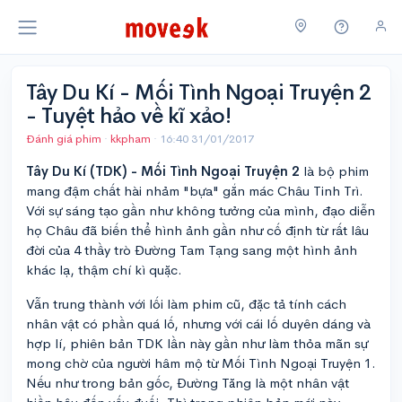
Tây Du Kí - Mối Tình Ngoại Truyện 2
- Tuyệt hảo về kĩ xảo!
Đánh giá phim
·
kkpham
·
16:40 31/01/2017
Tây Du Kí (TDK) - Mối Tình Ngoại Truyện 2
là bộ phim
mang đậm chất hài nhảm "bựa" gắn mác Châu Tinh Trì.
Với sự sáng tạo gần như không tưởng của mình, đạo diễn
họ Châu đã biến thể hình ảnh gần như cố định từ rất lâu
đời của 4 thầy trò Đường Tam Tạng sang một hình ảnh
khác lạ, thậm chí kì quặc.
Vẫn trung thành với lối làm phim cũ, đặc tả tính cách
nhân vật có phần quá lố, nhưng với cái lố duyên dáng và
hợp lí, phiên bản TDK lần này gần như làm thỏa mãn sự
mong chờ của người hâm mộ từ Mối Tình Ngoại Truyện 1.
Nếu như trong bản gốc, Đường Tăng là một nhân vật