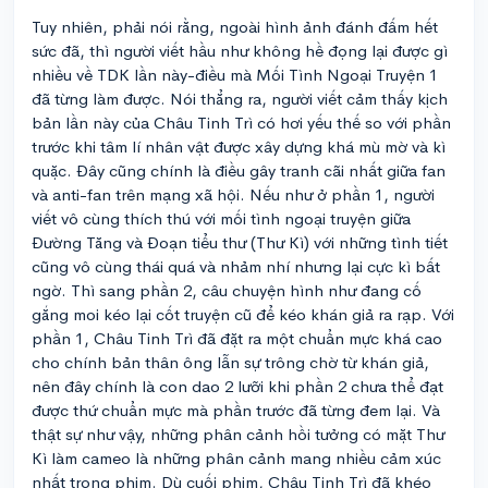
Tuy nhiên, phải nói rằng, ngoài hình ảnh đánh đấm hết
sức đã, thì người viết hầu như không hề đọng lại được gì
nhiều về TDK lần này-điều mà Mối Tình Ngoại Truyện 1
đã từng làm được. Nói thẳng ra, người viết cảm thấy kịch
bản lần này của Châu Tinh Trì có hơi yếu thế so với phần
trước khi tâm lí nhân vật được xây dựng khá mù mờ và kì
quặc. Đây cũng chính là điều gây tranh cãi nhất giữa fan
và anti-fan trên mạng xã hội. Nếu như ở phần 1, người
viết vô cùng thích thú với mối tình ngoại truyện giữa
Đường Tăng và Đoạn tiểu thư (Thư Kì) với những tình tiết
cũng vô cùng thái quá và nhảm nhí nhưng lại cực kì bất
ngờ. Thì sang phần 2, câu chuyện hình như đang cố
gắng moi kéo lại cốt truyện cũ để kéo khán giả ra rạp. Với
phần 1, Châu Tinh Trì đã đặt ra một chuẩn mực khá cao
cho chính bản thân ông lẫn sự trông chờ từ khán giả,
nên đây chính là con dao 2 lưỡi khi phần 2 chưa thể đạt
được thứ chuẩn mực mà phần trước đã từng đem lại. Và
thật sự như vậy, những phân cảnh hồi tưởng có mặt Thư
Kì làm cameo là những phân cảnh mang nhiều cảm xúc
nhất trong phim. Dù cuối phim, Châu Tinh Trì đã khéo