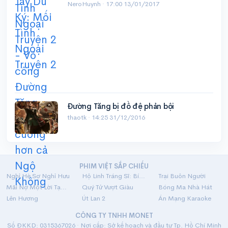
NeroHuynh ·
17:00 13/01/2017
Đường Tăng bị đồ đệ phản bội
thaotk ·
14:25 31/12/2016
PHIM VIỆT SẮP CHIẾU
Nghỉ Hè Sợ Nghỉ Hưu
Hộ Linh Tráng Sĩ: Bí Ẩn Mộ Vua Đinh
Trại Buôn Người
Mãi Nợ Một Lời Tạm Biệt
Quý Tử Vượt Giàu
Bóng Ma Nhà Hát
Lên Hương
Út Lan 2
Án Mạng Karaoke
CÔNG TY TNHH MONET
Số ĐKKD: 0315367026 · Nơi cấp: Sở kế hoạch và đầu tư Tp. Hồ Chí Minh