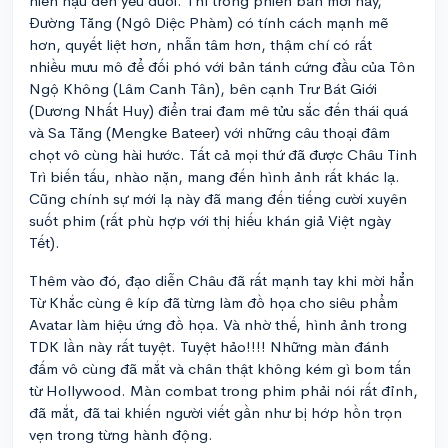
hiền hậu đến yếu đuối. Thì trong phiên bản mới này,
Đường Tăng (Ngô Diệc Phàm) có tính cách mạnh mẽ
hơn, quyết liệt hơn, nhẫn tâm hơn, thậm chí có rất
nhiều mưu mô để đối phó với bản tánh cứng đầu của Tôn
Ngộ Không (Lâm Canh Tân), bên cạnh Trư Bát Giới
(Dương Nhất Huy) điển trai đam mê tửu sắc đến thái quá
và Sa Tăng (Mengke Bateer) với những câu thoại đâm
chọt vô cùng hài hước. Tất cả mọi thứ đã được Châu Tinh
Trì biến tấu, nhào nặn, mang đến hình ảnh rất khác lạ.
Cũng chính sự mới lạ này đã mang đến tiếng cười xuyên
suốt phim (rất phù hợp với thị hiếu khán giả Việt ngày
Tết).
Thêm vào đó, đạo diễn Châu đã rất mạnh tay khi mời hẳn
Từ Khắc cùng ê kíp đã từng làm đồ họa cho siêu phẩm
Avatar làm hiệu ứng đồ họa. Và nhờ thế, hình ảnh trong
TDK lần này rất tuyệt. Tuyệt hảo!!!! Những màn đánh
đấm vô cùng đã mắt và chân thật không kém gì bom tấn
từ Hollywood. Màn combat trong phim phải nói rất đỉnh,
đã mắt, đã tai khiến người viết gần như bị hớp hồn trọn
vẹn trong từng hành động.