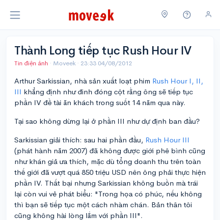
Thành Long tiếp tục Rush Hour IV
Tin điện ảnh
· Moveek ·
23:33 04/08/2012
Arthur Sarkissian, nhà sản xuất loạt phim
Rush Hour I, II,
III
khẳng định như đinh đóng cột rằng ông sẽ tiếp tục
phần IV đề tài ăn khách trong suốt 14 năm qua này.
Tại sao không dừng lại ở phần III như dự định ban đầu?
Sarkissian giải thích: sau hai phần đầu,
Rush Hour III
(phát hành năm 2007) đã không được giới phê bình cũng
như khán giả ưa thích, mặc dù tổng doanh thu trên toàn
thế giới đã vượt quá 850 triệu USD nên ông phải thực hiện
phần IV. Thất bại nhưng Sarkissian không buồn mà trái
lại còn vui vẻ phát biểu: "Trong họa có phúc, nếu không
thì bạn sẽ tiếp tục một cách nhàm chán. Bản thân tôi
cũng không hài lòng lắm với phần III".