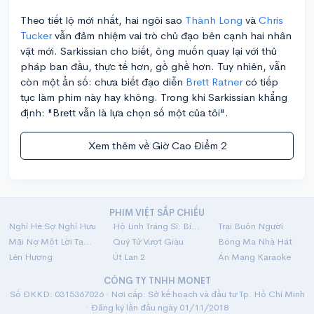
Theo tiết lộ mới nhất, hai ngôi sao
Thành Long
và
Chris
Tucker
vẫn đảm nhiệm vai trò chủ đạo bên cạnh hai nhân
vật mới. Sarkissian cho biết, ông muốn quay lại với thủ
pháp ban đầu, thực tế hơn, gồ ghề hơn. Tuy nhiên, vẫn
còn một ẩn số: chưa biết đạo diễn
Brett Ratner
có tiếp
tục làm phim này hay không. Trong khi Sarkissian khẳng
định: "Brett vẫn là lựa chọn số một của tôi".
Xem thêm về Giờ Cao Điểm 2
PHIM VIỆT SẮP CHIẾU
Nghỉ Hè Sợ Nghỉ Hưu
Hộ Linh Tráng Sĩ: Bí Ẩn Mộ Vua Đinh
Trại Buôn Người
Mãi Nợ Một Lời Tạm Biệt
Quý Tử Vượt Giàu
Bóng Ma Nhà Hát
Lên Hương
Út Lan 2
Án Mạng Karaoke
CÔNG TY TNHH MONET
Số ĐKKD: 0315367026 · Nơi cấp: Sở kế hoạch và đầu tư Tp. Hồ Chí Minh
· Đăng ký lần đầu ngày 01/11/2018