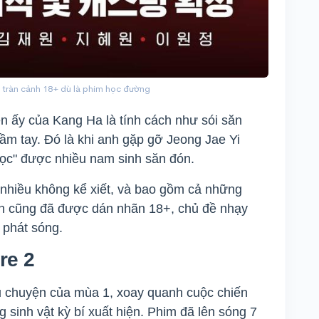
p tràn cảnh 18+ dù là phim học đường
ện ấy của Kang Ha là tính cách như sói săn
tầm tay. Đó là khi anh gặp gỡ Jeong Jae Yi
ọc" được nhiều nam sinh săn đón.
nhiều không kể xiết, và bao gồm cả những
n cũng đã được dán nhãn 18+, chủ đề nhạy
i phát sóng.
re 2
u chuyện của mùa 1, xoay quanh cuộc chiến
 sinh vật kỳ bí xuất hiện. Phim đã lên sóng 7