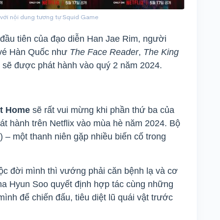
với nội dung tương tự Squid Game
x đầu tiên của đạo diễn Han Jae Rim, người
g vé Hàn Quốc như
The Face Reader
,
The King
​nó sẽ được phát hành vào quý 2 năm 2024.
t Home
sẽ rất vui mừng khi phần thứ ba của
phát hành trên Netflix vào mùa hè năm 2024. Bộ
– một thanh niên gặp nhiều biến cố trong
ộc đời mình thì vướng phải căn bệnh lạ và cơ
 Cha Hyun Soo quyết định hợp tác cùng những
nh để chiến đấu, tiêu diệt lũ quái vật trước