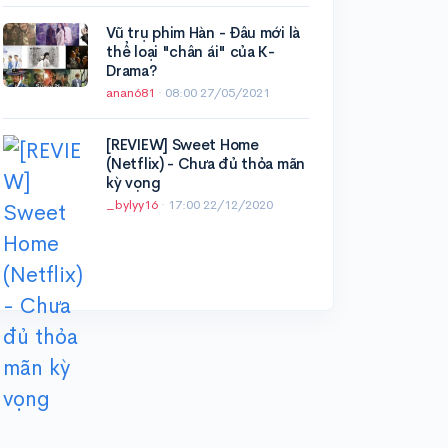
Vũ trụ phim Hàn - Đâu mới là
thể loại "chân ái" của K-
Drama?
anan681
·
08:00 27/05/2021
[REVIEW] Sweet Home
(Netflix) - Chưa đủ thỏa mãn
kỳ vọng
_bylyy16
·
17:00 22/12/2020