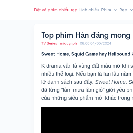
Đặt vé phim chiếu rạp
Lịch chiếu
Phim
Rạp
Top phim Hàn đáng mong c
TV Series
·
miduynph
·
08:00 04/05/2024
Sweet Home, Squid Game hay Hellbound k
K drama vẫn là vùng đất màu mỡ khi s
nhiều thể loại. Nếu bạn là fan lâu nă
lỡ danh sách sau đây.
Sweet Home
,
S
đã từng “làm mưa làm gió” giới yêu ph
của những siêu phẩm mới khác trong 