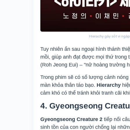
Hierachy gây sốt vì ngậ
Tuy nhiên ẩn sau ngoại hình thánh thi
mồi, giúp anh đạt được mọi thứ trong 
(Roh Jeong Eui) – "nữ hoàng trường h
Trong phim sẽ có số lượng cảnh nóng 
màn khỏa thân táo bạo.
Hierarchy
hiệ
cảm khó có thể tránh khỏi tranh cãi kh
4. Gyeongseong Creatu
Gyeongseong Creature 2
tiếp nối câ
sinh tồn của con người chống lại những