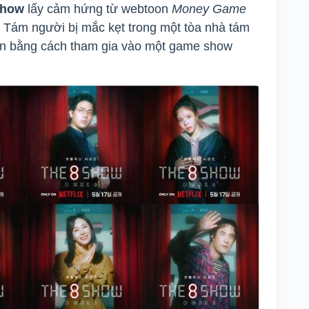
Show
lấy cảm hứng từ webtoon
Money Game
 Tám người bị mắc kẹt trong một tòa nhà tám
lớn bằng cách tham gia vào một game show