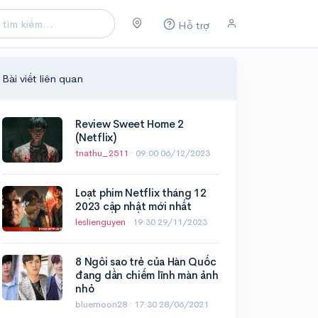
Hỗ trợ
Bài viết liên quan
Review Sweet Home 2
(Netflix)
tnathu_2511
·
09:00 06/12/2023
Loạt phim Netflix tháng 12
2023 cập nhật mới nhất
leslienguyen
·
19:30 29/11/2023
8 Ngôi sao trẻ của Hàn Quốc
đang dần chiếm lĩnh màn ảnh
nhỏ
bluemoon28 ·
17:30 28/06/2021