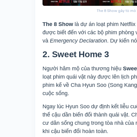
The 8 Show gây tò mò 
The 8 Show
là dự án loạt phim Netfli
được biết đến với các bộ phim phòn
và
Emergency Declaration
. Dự kiến ​
2. Sweet Home 3
Người hâm mộ của thương hiệu
Swee
loạt phim quái vật này được lên lịch 
phim kể về Cha Hyun Soo (Song Kang) 
cuộc sống.
Ngay lúc Hyun Soo dự định kết liễu cu
thể cậu dần biến đổi thành quái vật.
cư dân sống chung trong tòa nhà của mì
khi cậu biến đổi hoàn toàn.