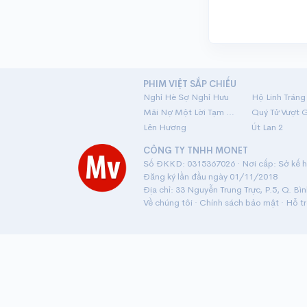
PHIM VIỆT SẮP CHIẾU
Nghỉ Hè Sợ Nghỉ Hưu
Mãi Nợ Một Lời Tạm Biệt
Quý Tử Vượt 
Lên Hương
Út Lan 2
CÔNG TY TNHH MONET
Số ĐKKD: 0315367026 · Nơi cấp: Sở kế ho
Đăng ký lần đầu ngày 01/11/2018
Địa chỉ: 33 Nguyễn Trung Trực, P.5, Q. Bì
Về chúng tôi
·
Chính sách bảo mật
·
Hỗ t