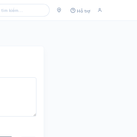
Hỗ trợ
u