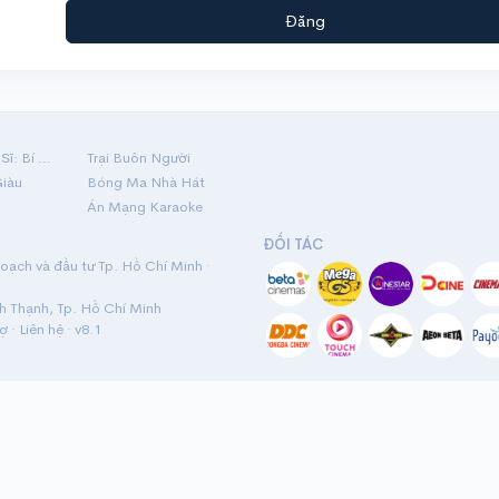
Đăng
Hộ Linh Tráng Sĩ: Bí Ẩn Mộ Vua Đinh
Trại Buôn Người
Giàu
Bóng Ma Nhà Hát
Án Mạng Karaoke
ĐỐI TÁC
ạch và đầu tư Tp. Hồ Chí Minh ·
nh Thạnh, Tp. Hồ Chí Minh
rợ
·
Liên hệ
· v8.1