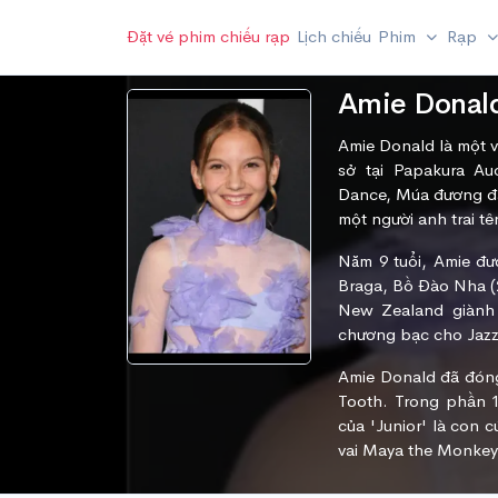
Đặt vé phim chiếu rạp
Lịch chiếu
Phim
Rạp
Amie Donal
Amie Donald là một v
sở tại Papakura Au
Dance, Múa đương đạ
một người anh trai t
Năm 9 tuổi, Amie đ
Braga, Bồ Đào Nha (2
New Zealand giành
chương bạc cho Jazz
Amie Donald đã đóng
Tooth. Trong phần 1
của 'Junior' là con 
vai Maya the Monkey