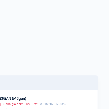
 M3GAN (M3gan)
ị
·
Đánh giá phim
·
Ivy_Trat
·
08:15 28/01/2023