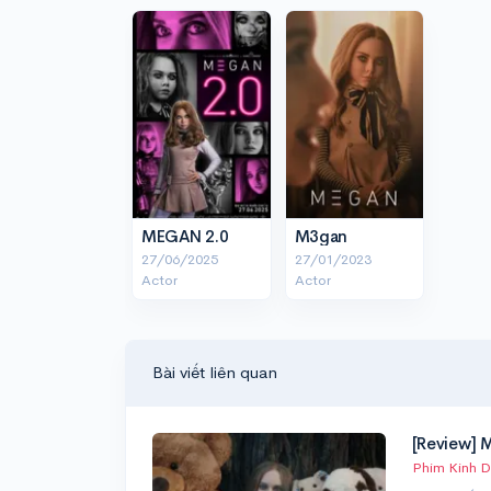
MEGAN 2.0
M3gan
27/06/2025
27/01/2023
Actor
Actor
Bài viết liên quan
[Review]
Phim Kinh D