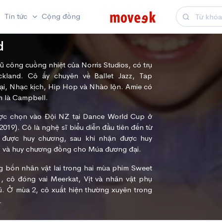
Tin tức
Cộng đồng
d
ũ công cuồng nhiệt của Norris Studios, có trụ
ckland. Cô ấy chuyên về Ballet Jazz, Tap
i, Nhạc kịch, Hip Hop và Nhào lộn. Amie có
ên là Campbell.
ược chọn vào Đội NZ tại Dance World Cup ở
019). Cô là nghệ sĩ biểu diễn đầu tiên đến từ
 được huy chương, sau khi nhận được huy
 và huy chương đồng cho Múa đương đại.
 bốn nhân vật lai trong hai mùa phim Sweet
, cô đóng vai Meerkat, Vịt và nhân vật phụ
cú. Ở mùa 2, cô xuất hiện thường xuyên trong
.