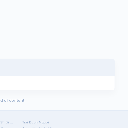
d of content
Hộ Linh Tráng Sĩ: Bí Ẩn Mộ Vua Đinh
Trại Buôn Người