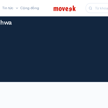
Tin tức
Cộng đồng
-hwa