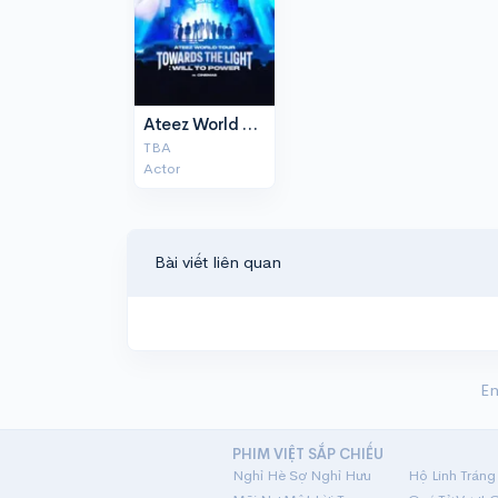
Ateez World Tour Towards The Light: Ý Chí Quyền Năng
TBA
Actor
Bài viết liên quan
En
PHIM VIỆT SẮP CHIẾU
Nghỉ Hè Sợ Nghỉ Hưu