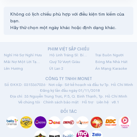
Không có lịch chiếu phù hợp với điều kiện tìm kiếm của
bạn.
Hãy thử chọn một ngày khác hoặc định dạng khác.
PHIM VIỆT SẮP CHIẾU
Nghỉ Hè Sợ Nghỉ Hưu
Hộ Linh Tráng Sĩ: Bí Ẩn Mộ Vua Đinh
Trại Buôn Người
Mãi Nợ Một Lời Tạm Biệt
Quý Tử Vượt Giàu
Bóng Ma Nhà Hát
Lên Hương
Út Lan 2
Án Mạng Karaoke
CÔNG TY TNHH MONET
Số ĐKKD: 0315367026 · Nơi cấp: Sở kế hoạch và đầu tư Tp. Hồ Chí Minh
· Đăng ký lần đầu ngày 01/11/2018
Địa chỉ: 33 Nguyễn Trung Trực, P.5, Q. Bình Thạnh, Tp. Hồ Chí Minh
Về chúng tôi
·
Chính sách bảo mật
·
Hỗ trợ
·
Liên hệ
· v8.1
ĐỐI TÁC