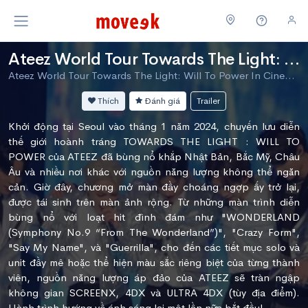
Ateez World Tour Towards The Light: Ý Chí Quyền Năng
Ateez World Tour Towards The Light: Will To Power In Cinemas - Music, Documentary
Thích
Đánh giá
Trailer
Khởi động tại Seoul vào tháng 1 năm 2024, chuyến lưu diễn
thế giới hoành tráng TOWARDS THE LIGHT : WILL TO
POWER của ATEEZ đã bùng nổ khắp Nhật Bản, Bắc Mỹ, Châu
Âu và nhiều nơi khác với nguồn năng lượng không thể ngăn
cản. Giờ đây, chương mở màn đầy choáng ngợp ấy trở lại,
được tái sinh trên màn ảnh rộng. Từ những màn trình diễn
bùng nổ với loạt hit đình đám như "WONDERLAND
(Symphony No.9 “From The Wonderland”)", "Crazy Form",
"Say My Name", và "Guerrilla", cho đến các tiết mục solo và
unit đầy mê hoặc thể hiện màu sắc riêng biệt của từng thành
viên, nguồn năng lượng áp đảo của ATEEZ sẽ tràn ngập
không gian SCREENX, 4DX và ULTRA 4DX (tùy địa điểm).
Hành trình hướng về ánh sáng lại một lần nữa bắt đầu!