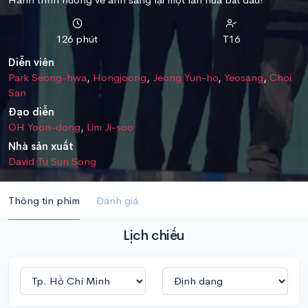
126 phút
T16
Diễn viên
Park Seong-hwa
,
Hongjoong
,
Jeong Yun-ho
,
Yeosang
,
Choi
San
Đạo diễn
OH Yoon-dong
,
Lim Ji-soo
Nhà sản xuất
David Tu Sun Song
Thông tin phim
Đánh giá
Lịch chiếu