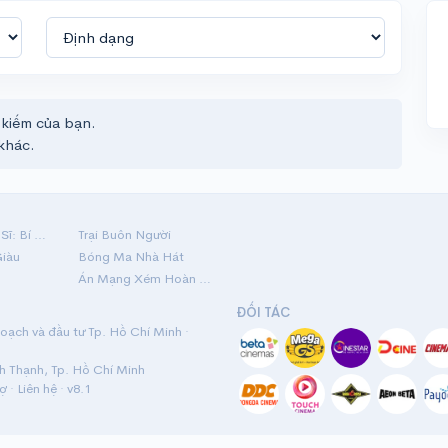
 kiếm của bạn.
khác.
Hộ Linh Tráng Sĩ: Bí Ẩn Mộ Vua Đinh
Trại Buôn Người
Giàu
Bóng Ma Nhà Hát
Án Mạng Xém Hoàn Hảo
ĐỐI TÁC
ạch và đầu tư Tp. Hồ Chí Minh ·
nh Thạnh, Tp. Hồ Chí Minh
rợ
·
Liên hệ
· v8.1