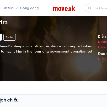
Tin tức
Cộng đồng
tra
Diễn 
Trailer
Krist
lfriend's sleepy, small-town existence is disrupted when
Hale
to haunt him in the form of a government operation set
Đạo 
Nima
ịch chiếu