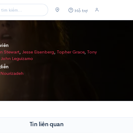
Hỗ trợ
viên
en Stewart
,
Jesse Eisenberg
,
Topher Grace
,
Tony
,
John Leguizamo
diễn
 Nourizadeh
Tin liên quan