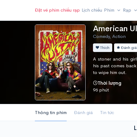
Đặt vé phim chiếu rạp
Lịch chiếu
Phim
Rạp
American Ul
Comedy, Action
Thích
Đánh giá
A stoner and his gir
his past comes back 
to wipe him out.
Thời lượng
96 phút
Thông tin phim
Đánh giá
Tin tức
L