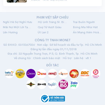
PHIM VIỆT SẮP CHIẾU
Nghỉ Hè Sợ Nghỉ Hưu
Hộ Linh Tráng Sĩ: Bí Ẩn Mộ Vua Đinh
Trại Buôn Người
Mãi Nợ Một Lời Tạm Biệt
Quý Tử Vượt Giàu
Bóng Ma Nhà Hát
Lên Hương
Út Lan 2
Án Mạng Xém Hoàn Hảo
CÔNG TY TNHH MONET
Số ĐKKD: 0315367026 · Nơi cấp: Sở kế hoạch và đầu tư Tp. Hồ Chí Minh
· Đăng ký lần đầu ngày 01/11/2018
Địa chỉ: 33 Nguyễn Trung Trực, P.5, Q. Bình Thạnh, Tp. Hồ Chí Minh
Về chúng tôi
·
Chính sách bảo mật
·
Hỗ trợ
·
Liên hệ
· v8.1
ĐỐI TÁC