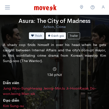
Asura: The City of Madness
Action, Crime
Thích
Đánh giá
Trailer
A shady cop finds himself in over his head when he gets
caught between Internal Affairs and the city’s corrupt mayor,
in this scintillating crime drama from Korean maestro Kim
Sung-soo (The Warrior).
136 phút
Diễn viên
Jung Woo-Sung
Hwang Jeong-Min
Ju Ji-Hoon
Kwak Do-
won
Jeong Man-sik
Đạo diễn
Kim Sung-su