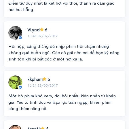
Điểm trừ duy nhất là kết hơi vội thôi, thành ra cảm giác
hơi hụt hẵng.
VLynd
6
10:41 07/07/2017
Hồi hộp, căng thẳng dù nhịp phim trôi chậm nhưng
không quá buồn ngủ. Các cô gái nên coi để học kỹ năng
sinh tồn khi bị bắt cóc ở một nơi xa lạ.
kkpham
5
16:21 23/05/2017
Một bộ phim khó xem, đòi hỏi nhiều kiên nhẫn từ khán
giả. Yếu tố tình dục và bạo lực tràn ngập, khiến phim
càng thêm nặng nề.
thaotk
4