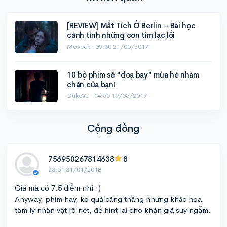
[REVIEW] Mất Tích Ở Berlin – Bài học
cảnh tỉnh những con tim lạc lối
Moveek ·
09:30 21/05/2017
10 bộ phim sẽ "doạ bay" mùa hè nhàm
chán của bạn!
DukeVu ·
14:55 19/05/2017
Cộng đồng
756950267814638
8
23:51 31/01/2018
Giá mà có 7.5 điểm nhỉ :)
Anyway, phim hay, ko quá căng thẳng nhưng khắc hoạ
tâm lý nhân vật rõ nét, để hint lại cho khán giả suy ngẫm.