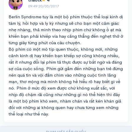
09:49 20/05/2017
Berlin Syndrome tuy là một bộ phim thuộc thể loại kinh dị
tâm lý, hồi hợp và ly kỳ nhưng sẽ cho bạn một cảm giác
nhẹ nhàng, thả mình theo nhịp phim chứ không ồ ạt mà
khiến bạn phải khiếp vía hay căng thẳng đến nghẹt thở ở
từng giây từng phút của câu chuyện.
Bộ phim có một mô típ quen thuộc, không mới, những
cảnh kinh dị hay khiến bạn khiếp sợ cũng không nhiều,
rất ít nhưng đổi lại phim tả thực được sự bất ngờ và đáng
sợ của cuộc sống. Phim gửi gắm đến những bạn trẻ đừng
nên quá tin và vội đắm chìm vào những cuộc tình lãng
mạn, thơ mộng mà mình không hề hiểu rõ hay biết gì về
nó. Phim ở mức độ xem được chứ không xuất sắc, với
nhịp độ chậm rãi cũng như những gì nó thể hiện thì đây
là một bộ phim khó xem, nhàm chán và rất kén khán giả
đối với những ai không quen hay chưa từng xem những
thể loại như thế này.