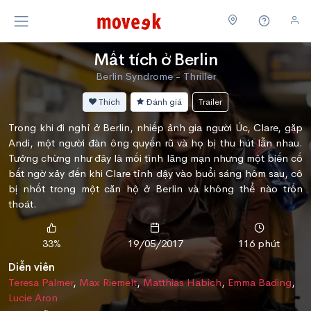
Mất tích ở Berlin
Berlin Syndrome - Thriller
Thích
Đánh giá
Trailer
Trong khi đi nghỉ ở Berlin, nhiếp ảnh gia người Úc, Clare, gặp
Andi, một người đàn ông quyến rũ và họ bị thu hút lẫn nhau.
Tưởng chừng như đây là mối tình lãng mạn nhưng một biến cố
bất ngờ xảy đến khi Clare tỉnh dậy vào buổi sáng hôm sau, cô
bị nhốt trong một căn hộ ở Berlin và không thể nào trốn
thoát.
33%
19/05/2017
116 phút
Diễn viên
Teresa Palmer
,
Max Riemelt
,
Matthias Habich
,
Emma Bading
,
Lucie Aron