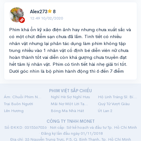
Alex273
8
12:49 10/02/2020
Phim khá ổn kỹ xảo điện ảnh hay nhưng chưa xuất sắc và
có một chút điểm sạn chưa đã lắm. Tình tiết có nhiều
nhân vật nhưng lại phản tác dụng làm phim không tập
trung nhiều vào 1 nhân vật cố định bé diễn viên nữ chưa
hoàn thành tốt vai diễn còn khá gượng chưa truyền đạt
hết tâm lý nhân vật. Phim có tình tiết hài nhẹ giải trí tốt.
Dưới góc nhìn là bộ phim hành động thì 6 đến 7 điểm
PHIM VIỆT SẮP CHIẾU
Ám: Chuỗi Phim Ngắn Linh Dị
Nghỉ Hè Sợ Nghỉ Hưu
Hộ Linh Tráng Sĩ: Bí Ẩn Mộ Vua Đinh
Trại Buôn Người
Mãi Nợ Một Lời Tạm Biệt
Quý Tử Vượt Giàu
Lên Hương
Bóng Ma Nhà Hát
Út Lan 2
CÔNG TY TNHH MONET
Số ĐKKD: 0315367026 · Nơi cấp: Sở kế hoạch và đầu tư Tp. Hồ Chí Minh
· Đăng ký lần đầu ngày 01/11/2018
Địa chỉ: 33 Nguyễn Trung Trực, P.5, Q. Bình Thạnh, Tp. Hồ Chí Minh