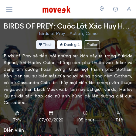
BIRDS OF PREY: Cuộc Lột Xác Huy Hoàng Của Harley Quinn
Birds of Prey - Action, Crime
Thích
Đánh giá
Trailer
Birds of Prey sẽ tiếp nối những sự kiện xảy ra trong Suicide
Squad, khi Harley Quinn không còn phụ thuộc vào Joker và
đang tìm đường hoàn lương. Giữa một thành phố Gotham
hỗn loạn sau sự biến mất của người hùng bóng đêm Gotham,
cô bé Cassandra Cain tìm thấy một viên kim cương vốn thuộc
về gã ác nhân Black Mask và bị tên này bắt giữ. Khi đó, Harley
Quinn đã tập hợp các nữ anh hùng để lên đường giải cứu
Cassandra.
76%
07/02/2020
105 phút
T18
Diễn viên