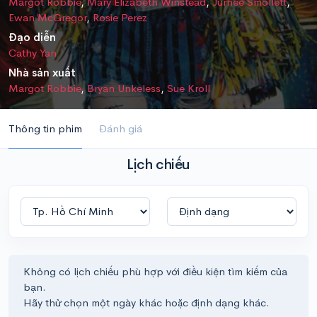
Margot Robbie
,
Mary Elizabeth Winstead
,
Jurnee Smollett
,
Ewan McGregor
,
Rosie Perez
Đạo diễn
Cathy Yan
Nhà sản xuất
Margot Robbie
,
Bryan Unkeless
,
Sue Kroll
Thông tin phim
Đánh giá
Lịch chiếu
Không có lịch chiếu phù hợp với điều kiện tìm kiếm của
bạn.
Hãy thử chọn một ngày khác hoặc định dạng khác.