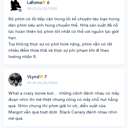
LaRoma
6
09:25 22/02/2020
Bộ phim có lối tiếp cận trong lối kể chuyện táo bạo trong
dàn phim siêu anh hùng chuyển thể. Nhà sản xuất đã nỗ
lực hoàn thiện bộ phim tốt nhất có thể với nguồn lực giới
hạn.
Tuy không thực sự có plot hole nặng, phim vẫn có rất
nhiều điểm thừa thãi và thực sự phí phạm khi đi theo
hướng nhãn R.
VLynd
7
09:42 09/02/2020
What a crazy movie but... những cảnh đánh nhau có mấy
đoạn nhìn thì mê thiệt nhưng cũng có mấy chỗ hụt hẫng
quá. Nhìn chung thì phim giải trí ok, diễn xuất của
Margot vẫn quá toẹt dzời. Black Canary đánh nhau nhìn
mê quá.