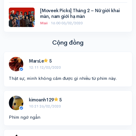
[Moveek Picks] Tháng 2 – Nữ giới khai
màn, nam giới hạ màn
Maii
·
16:00 03/02/2020
Cộng đồng
MarsLe
5
12:11 12/03/2020
Thật sự, mình không cảm được gì nhiều từ phim này.
kimoanh129
5
10:21 26/02/2020
Phim ngớ ngẩn