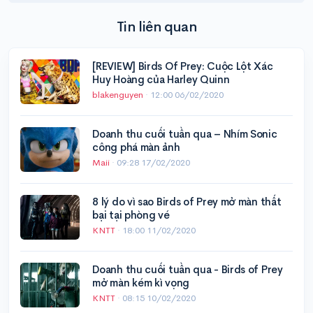
Tin liên quan
[REVIEW] Birds Of Prey: Cuộc Lột Xác
Huy Hoàng của Harley Quinn
blakenguyen
·
12:00 06/02/2020
Doanh thu cuối tuần qua – Nhím Sonic
công phá màn ảnh
Maii
·
09:28 17/02/2020
8 lý do vì sao Birds of Prey mở màn thất
bại tại phòng vé
KNTT
·
18:00 11/02/2020
Doanh thu cuối tuần qua - Birds of Prey
mở màn kém kì vọng
KNTT
·
08:15 10/02/2020