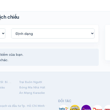
ịch chiếu
 kiếm của bạn.
khác.
Hộ Linh Tráng Sĩ: Bí Ẩn Mộ Vua Đinh
Trại Buôn Người
Giàu
Bóng Ma Nhà Hát
Án Mạng Karaoke
ĐỐI TÁC
ạch và đầu tư Tp. Hồ Chí Minh ·