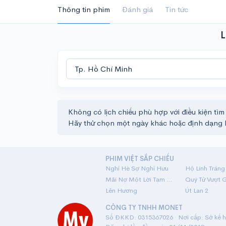
Thông tin phim
Đánh giá
Tin tức
L
Không có lịch chiếu phù hợp với điều kiện tìm
Hãy thử chọn một ngày khác hoặc định dạng 
PHIM VIỆT SẮP CHIẾU
Nghỉ Hè Sợ Nghỉ Hưu
Mãi Nợ Một Lời Tạm Biệt
Quý Tử Vượt 
Lên Hương
Út Lan 2
CÔNG TY TNHH MONET
Số ĐKKD: 0315367026 · Nơi cấp: Sở kế ho