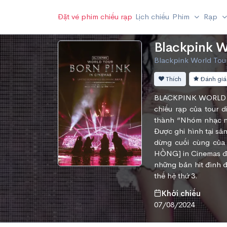
Đặt vé phim chiếu rạp
Lịch chiếu
Phim
Rạp
Blackpink W
Blackpink World Tou
Thích
Đánh giá
BLACKPINK WORLD T
chiếu rạp của tour d
thành “Nhóm nhạc nữ
Được ghi hình tại sâ
dừng cuối cùng củ
HỒNG] in Cinemas đư
những bản hit đình 
thế hệ thứ 3.
Khởi chiếu
07/08/2024