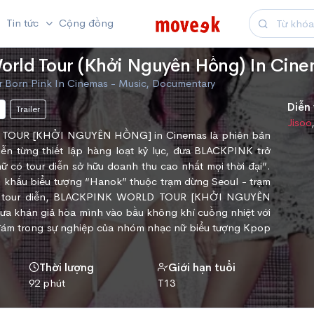
Tin tức
Cộng đồng
orld Tour (Khởi Nguyên Hồng) In Cin
r Born Pink In Cinemas - Music, Documentary
Diễn 
Trailer
Jisoo
OUR [KHỞI NGUYÊN HỒNG] in Cinemas là phiên bản
iễn từng thiết lập hàng loạt kỷ lục, đưa BLACKPINK trở
 có tour diễn sở hữu doanh thu cao nhất mọi thời đại”.
n khấu biểu tượng “Hanok” thuộc trạm dừng Seoul - trạm
a tour diễn, BLACKPINK WORLD TOUR [KHỞI NGUYÊN
a khán giả hòa mình vào bầu không khí cuồng nhiệt với
đám trong sự nghiệp của nhóm nhạc nữ biểu tượng Kpop
Thời lượng
Giới hạn tuổi
92 phút
T13