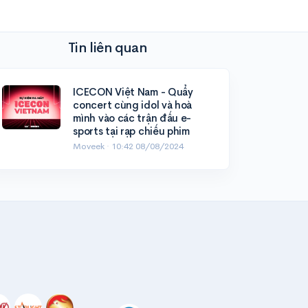
Tin liên quan
ICECON Việt Nam - Quẩy
concert cùng idol và hoà
mình vào các trận đấu e-
sports tại rạp chiếu phim
Moveek ·
10:42 08/08/2024