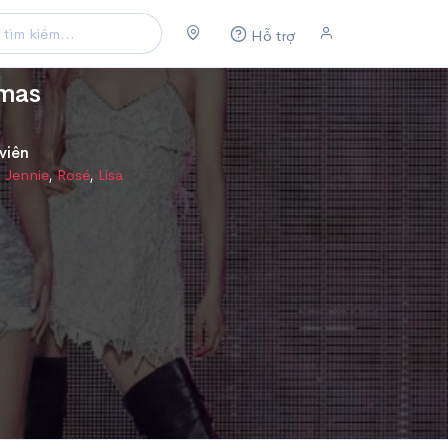
Hỗ trợ
emas
viên
,
Jennie
,
Rosé
,
Lisa