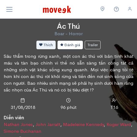
Ác Thú
Boar - Horror
Thích
Đánh giá
Trailer
Sâu thẳm trong rừng xanh, một con ác thú với bản tính khát
máu và tàn bạo chính vì thế nó sẵn sàng tấn công tất cả
những sinh vật khác sống xung quanh. Mọi việc càng tồi tệ
hơn khi con ác thú rời khỏi rừng và tiến đến nơi sinh sống của
con người. Bao nhiêu sinh mạng sẽ phải hy sinh dưới hàm răng
sắc nhọn của Ác Thú và nó có bị tiêu diệt !?
31/08/2018
96 phút
T16
Diễn viên
Nathan Jones
,
John Jarratt
,
Madeleine Kennedy
,
Roger Ward
,
Simone Buchanan