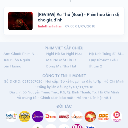
[REVIEW] Ác Thú (Boar) - Phim heo kinh dị
cho gia đình
tinlethanhnhan
·
09:00 01/09/2018
PHIM VIỆT SẮP CHIẾU
Ám: Chuỗi Phim Ngắn Linh Dị
Nghỉ Hè Sợ Nghỉ Hưu
Hộ Linh Tráng Sĩ: Bí Ẩn Mộ Vua Đinh
Trại Buôn Người
Mãi Nợ Một Lời Tạm Biệt
Quý Tử Vượt Giàu
Lên Hương
Bóng Ma Nhà Hát
Út Lan 2
CÔNG TY TNHH MONET
Số ĐKKD: 0315367026 · Nơi cấp: Sở kế hoạch và đầu tư Tp. Hồ Chí Minh
· Đăng ký lần đầu ngày 01/11/2018
Địa chỉ: 33 Nguyễn Trung Trực, P.5, Q. Bình Thạnh, Tp. Hồ Chí Minh
Về chúng tôi
·
Chính sách bảo mật
·
Hỗ trợ
·
Liên hệ
· v8.1
ĐỐI TÁC